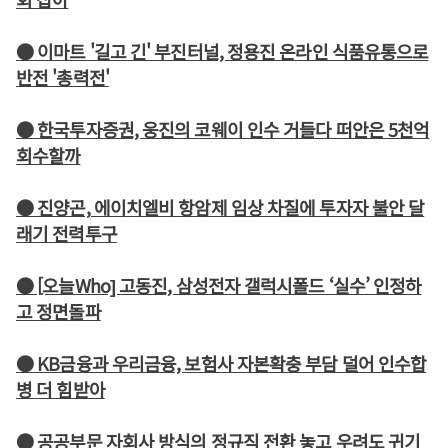
● 이마트 '길고 긴' 부진터널, 정용진 온라인 식품유통으로
반전 '총력전'
● 한국투자증권, 웅진의 코웨이 인수 거들다 떠안은 5천억
회수할까
● 진양곤, 에이치엘비 항암제 임상 차질에 투자자 불안 달
래기 전력투구
● [오늘Who] 고동진, 삼성전자 갤럭시폴드 ‘실수’ 인정하
고 정면돌파
● KB금융과 우리금융, 보험사 자본확충 부담 덜어 인수합
병 더 힘받아
● 공공부문 자회사 방식의 정규직 전환 놓고 우려도 귀기