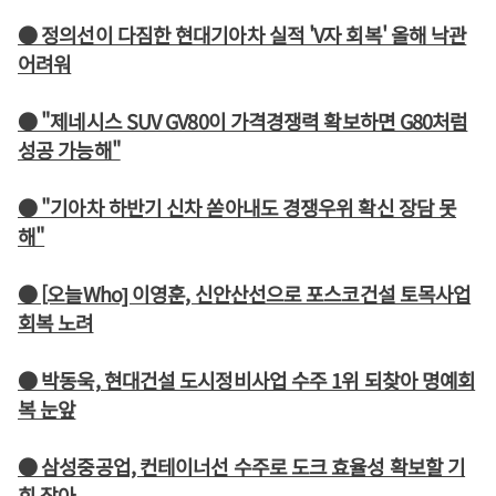
● 정의선이 다짐한 현대기아차 실적 'V자 회복' 올해 낙관
어려워
● "제네시스 SUV GV80이 가격경쟁력 확보하면 G80처럼
성공 가능해"
● "기아차 하반기 신차 쏟아내도 경쟁우위 확신 장담 못
해"
● [오늘Who] 이영훈, 신안산선으로 포스코건설 토목사업
회복 노려
● 박동욱, 현대건설 도시정비사업 수주 1위 되찾아 명예회
복 눈앞
● 삼성중공업, 컨테이너선 수주로 도크 효율성 확보할 기
회 잡아