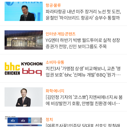
항공·물류
파라타항공 내년 미주 장거리 노선 첫 도전,
윤철민 '하이브리드 항공사' 승부수 통할까
인터넷·게임·콘텐츠
YG엔터 하반기 빅뱅 월드투어로 실적 성장
증권가 전망, 신인 보이그룹도 주목
소비자·유통
치킨3사 '가맹점 상생' 비교해보니, 교촌 '영
업권 보호'·bhc '신메뉴 개발'·BBQ '원가 부
담'
화학·에너지
[김민정 기자의 '코스뽀'] 지엔씨에너지 AI 붐
에 비상발전기 호황, 안병철 친환경 에너지
발전전문기업 향한다
정치
[여론조사꽃] 민주당 당대표 선호도 정청래