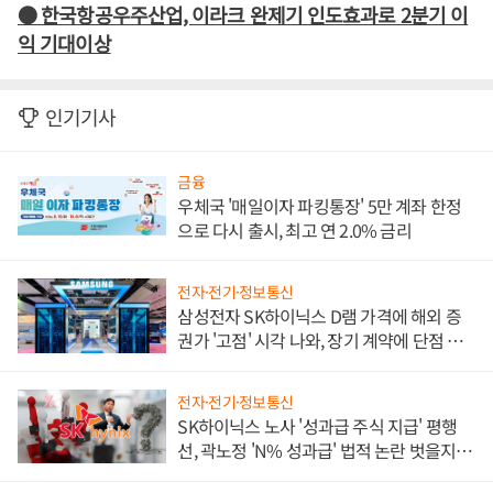
● 한국항공우주산업, 이라크 완제기 인도효과로 2분기 이
익 기대이상
인기기사
금융
우체국 '매일이자 파킹통장' 5만 계좌 한정
으로 다시 출시, 최고 연 2.0% 금리
전자·전기·정보통신
삼성전자 SK하이닉스 D램 가격에 해외 증
권가 '고점' 시각 나와, 장기 계약에 단점 부
각
전자·전기·정보통신
SK하이닉스 노사 '성과급 주식 지급' 평행
선, 곽노정 'N% 성과급' 법적 논란 벗을지 주
목