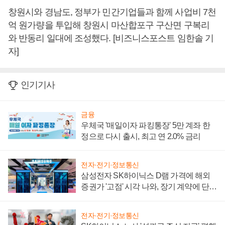
창원시와 경남도, 정부가 민간기업들과 함께 사업비 7천
억 원가량을 투입해 창원시 마산합포구 구산면 구복리
와 반동리 일대에 조성했다. [비즈니스포스트 임한솔 기
자]
인기기사
금융
우체국 '매일이자 파킹통장' 5만 계좌 한
정으로 다시 출시, 최고 연 2.0% 금리
전자·전기·정보통신
삼성전자 SK하이닉스 D램 가격에 해외
증권가 '고점' 시각 나와, 장기 계약에 단점
부각
전자·전기·정보통신