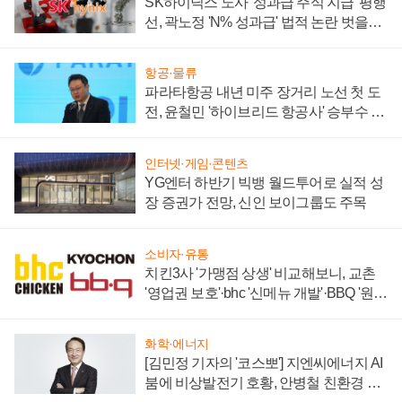
SK하이닉스 노사 '성과급 주식 지급' 평행
선, 곽노정 'N% 성과급' 법적 논란 벗을지
주목
항공·물류
파라타항공 내년 미주 장거리 노선 첫 도
전, 윤철민 '하이브리드 항공사' 승부수 통
할까
인터넷·게임·콘텐츠
YG엔터 하반기 빅뱅 월드투어로 실적 성
장 증권가 전망, 신인 보이그룹도 주목
소비자·유통
치킨3사 '가맹점 상생' 비교해보니, 교촌
'영업권 보호'·bhc '신메뉴 개발'·BBQ '원가
부담'
화학·에너지
[김민정 기자의 '코스뽀'] 지엔씨에너지 AI
붐에 비상발전기 호황, 안병철 친환경 에