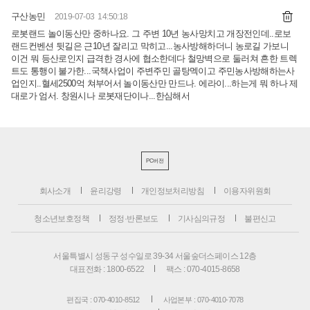
구산농민
2019-07-03 14:50:18
로봇랜드 놀이동산만 중하나요. 그 주변 10년 농사망치고 개장전인데..로보
랜드컨벤션 뒷길은 근10년 잘리고 막히고...농사방해하더니 농로길 가보니
이건 뭐 등산로인지 급격한 경사에 협소한데다 철망벽으로 둘러쳐 흔한 트렉
트도 통행이 불가한...국책사업이 주변주민 골탕멕이고 주민농사방해하는사
업인지..혈세2500억 쳐부어서 놀이동산만 만드나. 에라이...하는게 뭐 하나 제
대로가 엄서. 창원시나 로봇재단이나...한심해서
PC버전
회사소개
윤리강령
개인정보처리방침
이용자위원회
청소년보호정책
정정·반론보도
기사심의규정
불편신고
서울특별시 성동구 성수일로 39-34 서울숲더스페이스 12층
대표전화 : 1800-6522
팩스 : 070-4015-8658
편집국 : 070-4010-8512
사업본부 : 070-4010-7078