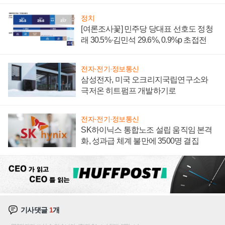
너지 발전전문기업 향한다
정치
[여론조사꽃] 민주당 당대표 선호도 정청
래 30.5%·김민석 29.6%, 0.9%p 초접전
전자·전기·정보통신
삼성전자, 미국 오크리지국립연구소와
극저온 히트펌프 개발하기로
전자·전기·정보통신
SK하이닉스 통합노조 설립 움직임 본격
화, 성과급 체계 불만에 3500명 결집
기사댓글
1
개