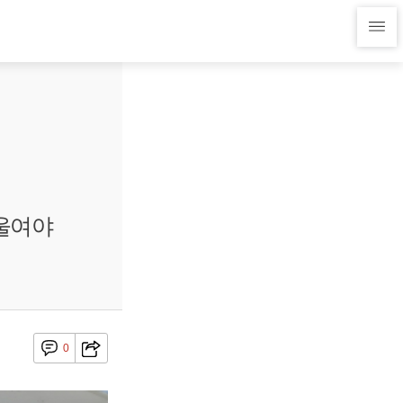
울여야
0