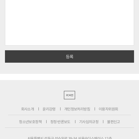
PC버전
회사소개
윤리강령
개인정보처리방침
이용자위원회
청소년보호정책
정정·반론보도
기사심의규정
불편신고
서울특별시 성동구 성수일로 39-34 서울숲더스페이스 12층