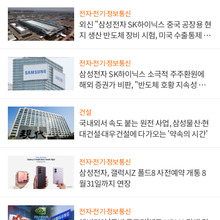
전자·전기·정보통신
외신 "삼성전자 SK하이닉스 중국 공장용 현
지 생산 반도체 장비 시험, 미국 수출통제 대
비"
전자·전기·정보통신
삼성전자 SK하이닉스 소극적 주주환원에
해외 증권가 비판, "반도체 호황 지속성 의
문"
건설
국내외서 속도 붙는 원전 사업, 삼성물산·현
대건설·대우건설에 다가오는 '약속의 시간'
전자·전기·정보통신
삼성전자, 갤럭시Z 폴드8 사전예약 개통 8
월31일까지 연장
전자·전기·정보통신