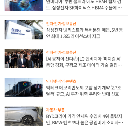
엔비디아 '루빈 울트라'에도 HBM4 탑재 검
토, 삼성전자·SK하이닉스 HBM4 수율에 주
도권 갈린다
전자·전기·정보통신
삼성전자 넷리스트와 특허분쟁 매듭, 5년 동
안 최대 1.3조 라이선스비 지급
전자·전기·정보통신
[AI 뭉쳐야 산다⑧] LG·엔비디아 '피지컬 AI'
동맹 강화, 구광모 제조·데이터·기술 결집
해 종합 로보틱스 기업으로
인터넷·게임·콘텐츠
빅테크 메모리반도체 포함 장기계약 '2.7조
달러' 규모, AI 투자 위축 우려와 반대 신호
자동차·부품
BYD코리아 가격 앞세워 수입차 4위 올랐지
만, BMW·벤츠보다 높은 공임비에 소비자