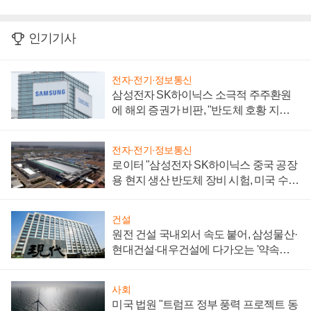
인기기사
전자·전기·정보통신
삼성전자 SK하이닉스 소극적 주주환원
에 해외 증권가 비판, "반도체 호황 지속
성 의문"
전자·전기·정보통신
로이터 "삼성전자 SK하이닉스 중국 공장
용 현지 생산 반도체 장비 시험, 미국 수출
통제 대비"
건설
원전 건설 국내외서 속도 붙어, 삼성물산·
현대건설·대우건설에 다가오는 '약속의
시간'
사회
미국 법원 "트럼프 정부 풍력 프로젝트 동