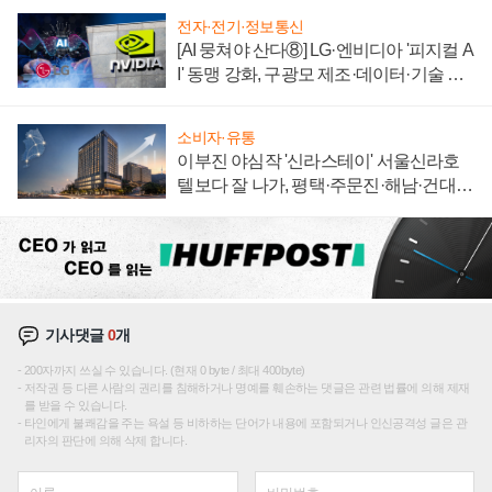
전자·전기·정보통신
[AI 뭉쳐야 산다⑧] LG·엔비디아 '피지컬 A
I' 동맹 강화, 구광모 제조·데이터·기술 결
집해 종합 로보틱스 기업으로
소비자·유통
이부진 야심작 '신라스테이' 서울신라호
텔보다 잘 나가, 평택·주문진·해남·건대로
성장판 더 넓힌다
기사댓글
0
개
200자까지 쓰실 수 있습니다. (현재 0 byte / 최대 400byte)
저작권 등 다른 사람의 권리를 침해하거나 명예를 훼손하는 댓글은 관련 법률에 의해 제재
를 받을 수 있습니다.
타인에게 불쾌감을 주는 욕설 등 비하하는 단어가 내용에 포함되거나 인신공격성 글은 관
리자의 판단에 의해 삭제 합니다.