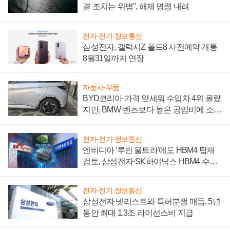
결 조치는 위법", 해제 명령 내려
전자·전기·정보통신
삼성전자, 갤럭시Z 폴드8 사전예약 개통
8월31일까지 연장
자동차·부품
BYD코리아 가격 앞세워 수입차 4위 올랐
지만, BMW·벤츠보다 높은 공임비에 소비
자 불만 폭발
전자·전기·정보통신
엔비디아 '루빈 울트라'에도 HBM4 탑재
검토, 삼성전자·SK하이닉스 HBM4 수율
에 주도권 갈린다
전자·전기·정보통신
삼성전자 넷리스트와 특허분쟁 매듭, 5년
동안 최대 1.3조 라이선스비 지급