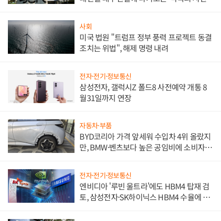
사회
미국 법원 "트럼프 정부 풍력 프로젝트 동결
조치는 위법", 해제 명령 내려
전자·전기·정보통신
삼성전자, 갤럭시Z 폴드8 사전예약 개통 8
월31일까지 연장
자동차·부품
BYD코리아 가격 앞세워 수입차 4위 올랐지
만, BMW·벤츠보다 높은 공임비에 소비자
불만 폭발
전자·전기·정보통신
엔비디아 '루빈 울트라'에도 HBM4 탑재 검
토, 삼성전자·SK하이닉스 HBM4 수율에 주
도권 갈린다