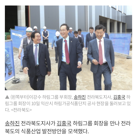
▲ (왼쪽부터)이강수 하림그룹 부회장,
송하진
전라북도지사,
김홍국
하
림그룹 회장이 10일 익산시 하림가공식품단지 공사 현장을 둘러보고 있
다. <전라북도>
송하진
전라북도지사가
김홍국
하림그룹 회장을 만나 전라
북도의 식품산업 발전방안을 모색했다.