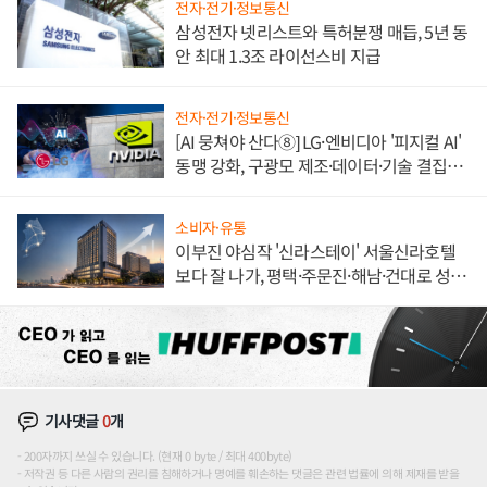
전자·전기·정보통신
삼성전자 넷리스트와 특허분쟁 매듭, 5년 동
안 최대 1.3조 라이선스비 지급
전자·전기·정보통신
[AI 뭉쳐야 산다⑧] LG·엔비디아 '피지컬 AI'
동맹 강화, 구광모 제조·데이터·기술 결집
해 종합 로보틱스 기업으로
소비자·유통
이부진 야심작 '신라스테이' 서울신라호텔
보다 잘 나가, 평택·주문진·해남·건대로 성
장판 더 넓힌다
기사댓글
0
개
200자까지 쓰실 수 있습니다. (현재 0 byte / 최대 400byte)
저작권 등 다른 사람의 권리를 침해하거나 명예를 훼손하는 댓글은 관련 법률에 의해 제재를 받을