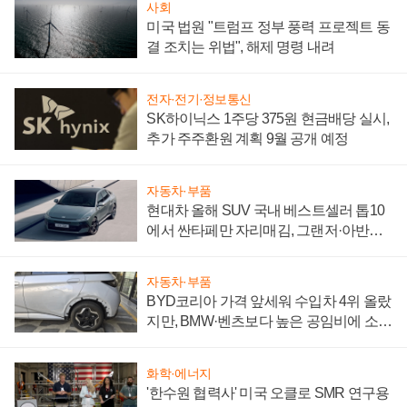
사회
미국 법원 "트럼프 정부 풍력 프로젝트 동
결 조치는 위법", 해제 명령 내려
전자·전기·정보통신
SK하이닉스 1주당 375원 현금배당 실시,
추가 주주환원 계획 9월 공개 예정
자동차·부품
현대차 올해 SUV 국내 베스트셀러 톱10
에서 싼타페만 자리매김, 그랜저·아반떼
'세단 쌍끌이'로 내수 방어
자동차·부품
BYD코리아 가격 앞세워 수입차 4위 올랐
지만, BMW·벤츠보다 높은 공임비에 소비
자 불만 폭발
화학·에너지
'한수원 협력사' 미국 오클로 SMR 연구용