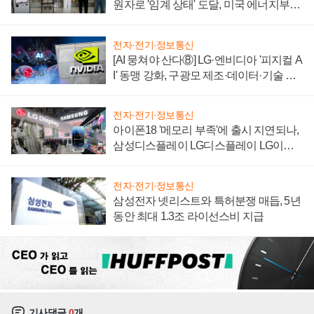
원자로 '임계 상태' 도달, 미국 에너지부
"중요한 이정표"
전자·전기·정보통신
[AI 뭉쳐야 산다⑧] LG·엔비디아 '피지컬 A
I' 동맹 강화, 구광모 제조·데이터·기술 결
집해 종합 로보틱스 기업으로
전자·전기·정보통신
아이폰18 '메모리 부족'에 출시 지연되나,
삼성디스플레이 LG디스플레이 LG이노
텍 '탈애플' 수익 다각화 속도
전자·전기·정보통신
삼성전자 넷리스트와 특허분쟁 매듭, 5년
동안 최대 1.3조 라이선스비 지급
기사댓글
0
개