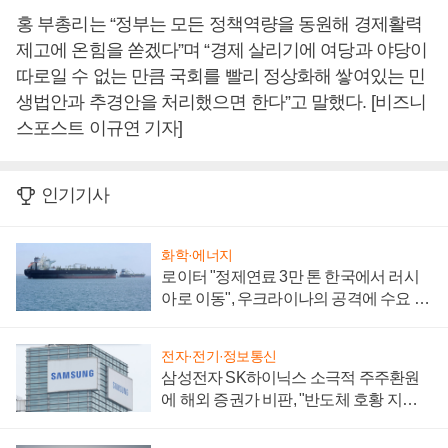
홍 부총리는 “정부는 모든 정책역량을 동원해 경제활력
제고에 온힘을 쏟겠다”며 “경제 살리기에 여당과 야당이
따로일 수 없는 만큼 국회를 빨리 정상화해 쌓여있는 민
생법안과 추경안을 처리했으면 한다”고 말했다. [비즈니
스포스트 이규연 기자]
인기기사
화학·에너지
로이터 "정제연료 3만 톤 한국에서 러시
아로 이동", 우크라이나의 공격에 수요 늘
어
전자·전기·정보통신
삼성전자 SK하이닉스 소극적 주주환원
에 해외 증권가 비판, "반도체 호황 지속
성 의문"