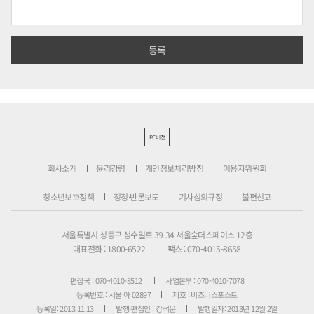
PC버전
회사소개
윤리강령
개인정보처리방침
이용자위원회
청소년보호정책
정정·반론보도
기사심의규정
불편신고
서울특별시 성동구 성수일로 39-34 서울숲더스페이스 12층
대표전화 : 1800-6522
팩스 : 070-4015-8658
편집국 : 070-4010-8512
사업본부 : 070-4010-7078
등록번호 : 서울 아 02897
제호 : 비즈니스포스트
등록일: 2013.11.13
발행·편집인 : 강석운
발행일자: 2013년 12월 2일