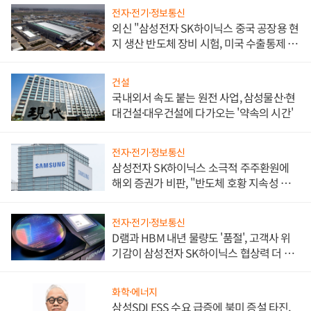
전자·전기·정보통신
외신 "삼성전자 SK하이닉스 중국 공장용 현
지 생산 반도체 장비 시험, 미국 수출통제 대
비"
건설
국내외서 속도 붙는 원전 사업, 삼성물산·현
대건설·대우건설에 다가오는 '약속의 시간'
전자·전기·정보통신
삼성전자 SK하이닉스 소극적 주주환원에
해외 증권가 비판, "반도체 호황 지속성 의
문"
전자·전기·정보통신
D램과 HBM 내년 물량도 '품절', 고객사 위
기감이 삼성전자 SK하이닉스 협상력 더 키
워
화학·에너지
삼성SDI ESS 수요 급증에 북미 증설 타진,