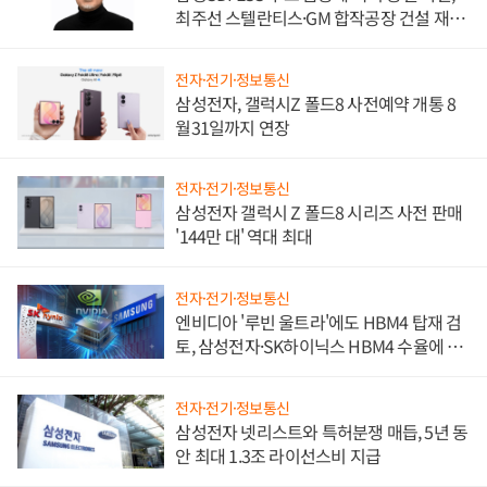
최주선 스텔란티스·GM 합작공장 건설 재추
진하나
전자·전기·정보통신
삼성전자, 갤럭시Z 폴드8 사전예약 개통 8
월31일까지 연장
전자·전기·정보통신
삼성전자 갤럭시 Z 폴드8 시리즈 사전 판매
'144만 대' 역대 최대
전자·전기·정보통신
엔비디아 '루빈 울트라'에도 HBM4 탑재 검
토, 삼성전자·SK하이닉스 HBM4 수율에 주
도권 갈린다
전자·전기·정보통신
삼성전자 넷리스트와 특허분쟁 매듭, 5년 동
안 최대 1.3조 라이선스비 지급