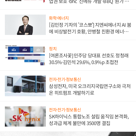
업권 보호'·bhc '신메뉴 개발'·BBQ '원가 부
담'
화학·에너지
[김민정 기자의 '코스뽀'] 지엔씨에너지 AI 붐
에 비상발전기 호황, 안병철 친환경 에너지
발전전문기업 향한다
정치
[여론조사꽃] 민주당 당대표 선호도 정청래
30.5%·김민석 29.6%, 0.9%p 초접전
전자·전기·정보통신
삼성전자, 미국 오크리지국립연구소와 극저
온 히트펌프 개발하기로
전자·전기·정보통신
SK하이닉스 통합노조 설립 움직임 본격화,
성과급 체계 불만에 3500명 결집