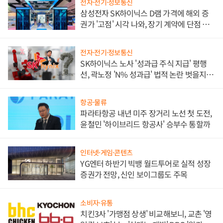
전자·전기·정보통신
삼성전자 SK하이닉스 D램 가격에 해외 증
권가 '고점' 시각 나와, 장기 계약에 단점 부
각
전자·전기·정보통신
SK하이닉스 노사 '성과급 주식 지급' 평행
선, 곽노정 'N% 성과급' 법적 논란 벗을지 주
목
항공·물류
파라타항공 내년 미주 장거리 노선 첫 도전,
윤철민 '하이브리드 항공사' 승부수 통할까
인터넷·게임·콘텐츠
YG엔터 하반기 빅뱅 월드투어로 실적 성장
증권가 전망, 신인 보이그룹도 주목
소비자·유통
치킨3사 '가맹점 상생' 비교해보니, 교촌 '영