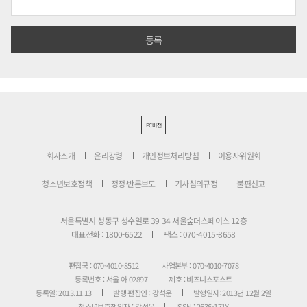
PC버전
회사소개
윤리강령
개인정보처리방침
이용자위원회
청소년보호정책
정정·반론보도
기사심의규정
불편신고
서울특별시 성동구 성수일로 39-34 서울숲더스페이스 12층
대표전화 : 1800-6522
팩스 : 070-4015-8658
편집국 : 070-4010-8512
사업본부 : 070-4010-7078
등록번호 : 서울 아 02897
제호 : 비즈니스포스트
등록일: 2013.11.13
발행·편집인 : 강석운
발행일자: 2013년 12월 2일
청소년보호책임자 : 강석운
ISSN : 2636-171X