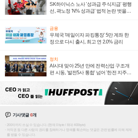
SK하이닉스 노사 '성과급 주식지급' 평행
선, 곽노정 'N% 성과급' 법적 논란 벗을지
주목
금융
우체국 '매일이자 파킹통장' 5만 계좌 한
정으로 다시 출시, 최고 연 2.0% 금리
정치
AI시대 맞아 25년 만에 전력산업 구조개
편 시동, '발전5사 통합' 넘어 '한전 지주사'
재편론도
기사댓글
0
개
200자까지 쓰실 수 있습니다. (현재 0 byte / 최대 400byte)
저작권 등 다른 사람의 권리를 침해하거나 명예를 훼손하는 댓글은 관련 법률에 의해 제재
를 받을 수 있습니다.