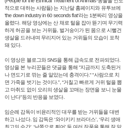
(People for the Ethnical Treatment of Animals·동물을 인도
적으로 대하는 사람들) 는 지난달 홈페이지와 유투브에
'the down industry in 60 seconds flat‘라는 1분짜리 영상을
올렸다. 해당 영상에는 산 채로 털을 잡아 뜯기며 무기력
하게 허공을 보는 거위들, 벌거숭이가 된 몸으로 시뻘건
생살을 드러내며 무리지어 있는 거위들의 모습이 포착
돼 있다.
이 영상은 블로그와 SNS을 통해 급속도로 전파되었다.
영상을 본 누리꾼들은 댓글을 통해 ”지금까지 도축된거
나 면도기로 깎는 줄 알았는데 충격이다.“ “사람으로 치
면 가죽을 벗기는 것이다.”, “거칠고 빠르게 거위 털을 뽑
고 마취도 없이 오리의 생살을 꼬매는 장면을 보니 눈물
이 난다”등의 반응을 보였다.
임순례 감독이 비윤리적인 대우를 받는 거위들을 대변
하고 나섰다. 임 감독은 ‘와이키키 브라더스’, ‘우리 생애
최고의 순간’, ‘남쪽으로 튀어’ 등 여러 작품을 통해 잘 알