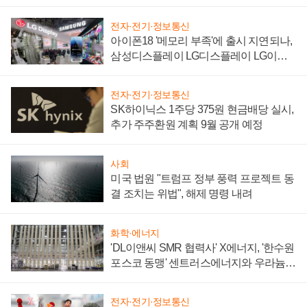
'세단 쌍끌이'로 내수 방어
전자·전기·정보통신
아이폰18 '메모리 부족'에 출시 지연되나,
삼성디스플레이 LG디스플레이 LG이노
텍 '탈애플' 수익 다각화 속도
전자·전기·정보통신
SK하이닉스 1주당 375원 현금배당 실시,
추가 주주환원 계획 9월 공개 예정
사회
미국 법원 "트럼프 정부 풍력 프로젝트 동
결 조치는 위법", 해제 명령 내려
화학·에너지
'DL이앤씨 SMR 협력사' X에너지, '한수원
포스코 동맹' 센트러스에너지와 우라늄
계약 체결
전자·전기·정보통신