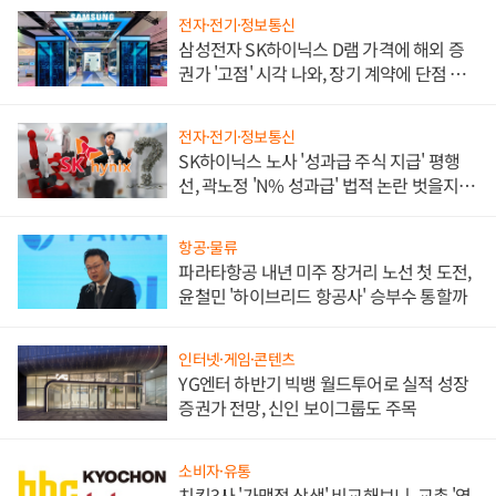
전자·전기·정보통신
삼성전자 SK하이닉스 D램 가격에 해외 증
권가 '고점' 시각 나와, 장기 계약에 단점 부
각
전자·전기·정보통신
SK하이닉스 노사 '성과급 주식 지급' 평행
선, 곽노정 'N% 성과급' 법적 논란 벗을지 주
목
항공·물류
파라타항공 내년 미주 장거리 노선 첫 도전,
윤철민 '하이브리드 항공사' 승부수 통할까
인터넷·게임·콘텐츠
YG엔터 하반기 빅뱅 월드투어로 실적 성장
증권가 전망, 신인 보이그룹도 주목
소비자·유통
치킨3사 '가맹점 상생' 비교해보니, 교촌 '영