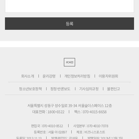
PC버전
회사소개
윤리강령
개인정보처리방침
이용자위원회
청소년보호정책
정정·반론보도
기사심의규정
불편신고
서울특별시 성동구 성수일로 39-34 서울숲더스페이스 12층
대표전화 : 1800-6522
팩스 : 070-4015-8658
편집국 : 070-4010-8512
사업본부 : 070-4010-7078
등록번호 : 서울 아 02897
제호 : 비즈니스포스트
등록일: 2013.11.13
발행·편집인 : 강석운
발행일자: 2013년 12월 2일