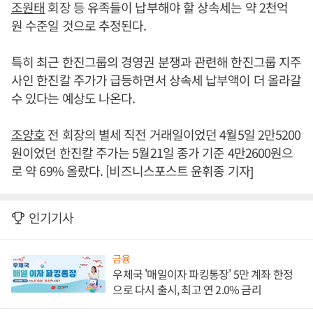
조원태
회장 등 유족들이 납부해야 할 상속세는 약 2천억
원 수준일 것으로 추정된다.
특히 최근 한진그룹의 경영권 분쟁과 관련해 한진그룹 지주
사인 한진칼 주가가 급등하면서 상속세 납부액이 더 올라갈
수 있다는 예상도 나온다.
조양호
전 회장의 별세 직전 거래일이었던 4월5일 2만5200
원이었던 한진칼 주가는 5월21일 종가 기준 4만2600원으
로 약 69% 올랐다. [비즈니스포스트 윤휘종 기자]
인기기사
금융
우체국 '매일이자 파킹통장' 5만 계좌 한정
으로 다시 출시, 최고 연 2.0% 금리