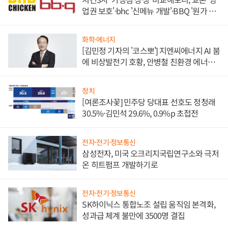
업권 보호'·bhc '신메뉴 개발'·BBQ '원가 부
담'
화학·에너지
[김민정 기자의 '코스뽀'] 지엔씨에너지 AI 붐
에 비상발전기 호황, 안병철 친환경 에너지
발전전문기업 향한다
정치
[여론조사꽃] 민주당 당대표 선호도 정청래
30.5%·김민석 29.6%, 0.9%p 초접전
전자·전기·정보통신
삼성전자, 미국 오크리지국립연구소와 극저
온 히트펌프 개발하기로
전자·전기·정보통신
SK하이닉스 통합노조 설립 움직임 본격화,
성과급 체계 불만에 3500명 결집