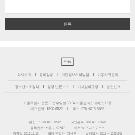
PC버전
회사소개
윤리강령
개인정보처리방침
이용자위원회
청소년보호정책
정정·반론보도
기사심의규정
불편신고
서울특별시 성동구 성수일로 39-34 서울숲더스페이스 12층
대표전화 : 1800-6522
팩스 : 070-4015-8658
편집국 : 070-4010-8512
사업본부 : 070-4010-7078
등록번호 : 서울 아 02897
제호 : 비즈니스포스트
등록일: 2013.11.13
발행·편집인 : 강석운
발행일자: 2013년 12월 2일