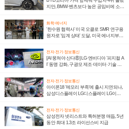
BYD코리아 가격 앞세워 수입차 4위 올랐
지만, BMW·벤츠보다 높은 공임비에 소비
자 불만 폭발
화학·에너지
'한수원 협력사' 미국 오클로 SMR 연구용
원자로 '임계 상태' 도달, 미국 에너지부
"중요한 이정표"
전자·전기·정보통신
[AI 뭉쳐야 산다⑧] LG·엔비디아 '피지컬 A
I' 동맹 강화, 구광모 제조·데이터·기술 결
집해 종합 로보틱스 기업으로
전자·전기·정보통신
아이폰18 '메모리 부족'에 출시 지연되나,
삼성디스플레이 LG디스플레이 LG이노
텍 '탈애플' 수익 다각화 속도
전자·전기·정보통신
삼성전자 넷리스트와 특허분쟁 매듭, 5년
동안 최대 1.3조 라이선스비 지급