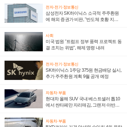
전자·전기·정보통신
삼성전자 SK하이닉스 소극적 주주환원
에 해외 증권가 비판, "반도체 호황 지속
성 의문"
사회
미국 법원 "트럼프 정부 풍력 프로젝트 동
결 조치는 위법", 해제 명령 내려
전자·전기·정보통신
SK하이닉스 1주당 375원 현금배당 실시,
추가 주주환원 계획 9월 공개 예정
자동차·부품
현대차 올해 SUV 국내 베스트셀러 톱10
에서 싼타페만 자리매김, 그랜저·아반떼
'세단 쌍끌이'로 내수 방어
자동차·부품