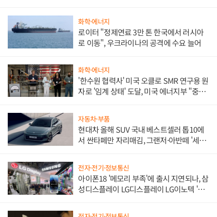
화학·에너지
로이터 "정제연료 3만 톤 한국에서 러시아
로 이동", 우크라이나의 공격에 수요 늘어
화학·에너지
'한수원 협력사' 미국 오클로 SMR 연구용 원
자로 '임계 상태' 도달, 미국 에너지부 "중요
한 이정표"
자동차·부품
현대차 올해 SUV 국내 베스트셀러 톱10에
서 싼타페만 자리매김, 그랜저·아반떼 '세단
쌍끌이'로 내수 방어
전자·전기·정보통신
아이폰18 '메모리 부족'에 출시 지연되나, 삼
성디스플레이 LG디스플레이 LG이노텍 '탈
애플' 수익 다각화 속도
전자·전기·정보통신