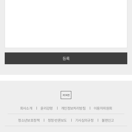
PC버전
회사소개
윤리강령
개인정보처리방침
이용자위원회
청소년보호정책
정정·반론보도
기사심의규정
불편신고