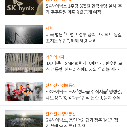
SK하이닉스 1주당 375원 현금배당 실시, 추
가 주주환원 계획 9월 공개 예정
사회
미국 법원 "트럼프 정부 풍력 프로젝트 동결
조치는 위법", 해제 명령 내려
화학·에너지
'DL이앤씨 SMR 협력사' X에너지, '한수원 포
스코 동맹' 센트러스에너지와 우라늄 계약
체결
전자·전기·정보통신
SK하이닉스 노사 '성과급 주식지급' 평행선,
곽노정 'N% 성과급' 법적 논란 벗을지 주목
전자·전기·정보통신
SK하이닉스, 용인 'Y2' 팹과 청주 'M17' 팹
건설에 54조 투자 결정