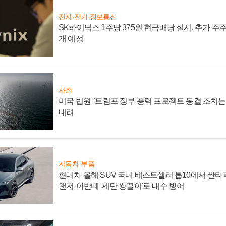
전자·전기·정보통신
SK하이닉스 1주당 375원 현금배당 실시, 추가 주
개 예정
사회
미국 법원 "트럼프 정부 풍력 프로젝트 동결 조치는 
내려
자동차·부품
현대차 올해 SUV 국내 베스트셀러 톱10에서 싼타
랜저·아반떼 '세단 쌍끌이'로 내수 방어