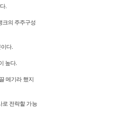
다.
뱅크의 주주구성
문이다.
 높다.
끌 메기라 했지
사로 전락할 가능