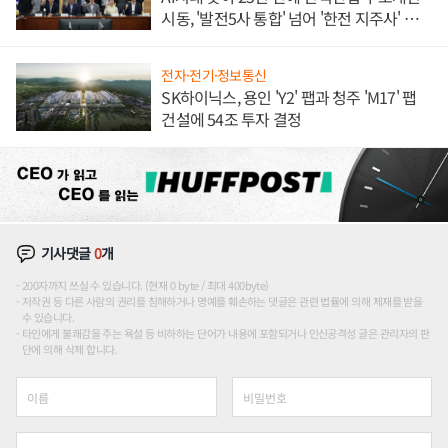
시동, '발전5사 통합' 넘어 '한전 지주사' 재편
론도
전자·전기·정보통신
SK하이닉스, 용인 'Y2' 팹과 청주 'M17' 팹
건설에 54조 투자 결정
기사댓글
0
개
200자까지 쓰실 수 있습니다. (현재 0 byte / 최대 400byte)
저작권 등 다른 사람의 권리를 침해하거나 명예를 훼손하는 댓글은 관련 법률에 의해 제재를 받을
수 있습니다.
타인에게 불쾌감을 주는 욕설 등 비하하는 단어가 내용에 포함되거나 인신공격성 글은 관리자의 판
단에 의해 삭제 합니다.