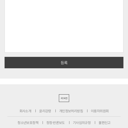
PC버전
회사소개
윤리강령
개인정보처리방침
이용자위원회
청소년보호정책
정정·반론보도
기사심의규정
불편신고