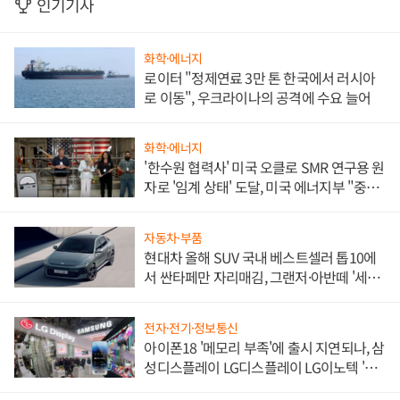
인기기사
화학·에너지
로이터 "정제연료 3만 톤 한국에서 러시아
로 이동", 우크라이나의 공격에 수요 늘어
화학·에너지
'한수원 협력사' 미국 오클로 SMR 연구용 원
자로 '임계 상태' 도달, 미국 에너지부 "중요
한 이정표"
자동차·부품
현대차 올해 SUV 국내 베스트셀러 톱10에
서 싼타페만 자리매김, 그랜저·아반떼 '세단
쌍끌이'로 내수 방어
전자·전기·정보통신
아이폰18 '메모리 부족'에 출시 지연되나, 삼
성디스플레이 LG디스플레이 LG이노텍 '탈
애플' 수익 다각화 속도