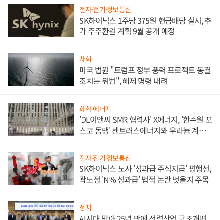
전자·전기·정보통신
SK하이닉스 1주당 375원 현금배당 실시, 추
가 주주환원 계획 9월 공개 예정
사회
미국 법원 "트럼프 정부 풍력 프로젝트 동결
조치는 위법", 해제 명령 내려
화학·에너지
'DL이앤씨 SMR 협력사' X에너지, '한수원 포
스코 동맹' 센트러스에너지와 우라늄 계약
체결
전자·전기·정보통신
SK하이닉스 노사 '성과급 주식지급' 평행선,
곽노정 'N% 성과급' 법적 논란 벗을지 주목
정치
AI시대 맞아 25년 만에 전력산업 구조개편