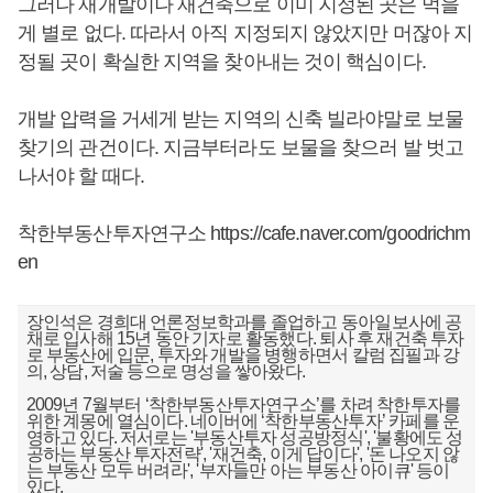
그러나 재개발이나 재건축으로 이미 지정된 곳은 먹을
게 별로 없다. 따라서 아직 지정되지 않았지만 머잖아 지
정될 곳이 확실한 지역을 찾아내는 것이 핵심이다.
개발 압력을 거세게 받는 지역의 신축 빌라야말로 보물
찾기의 관건이다. 지금부터라도 보물을 찾으러 발 벗고
나서야 할 때다.
착한부동산투자연구소
https://cafe.naver.com/goodrichm
en
장인석은 경희대 언론정보학과를 졸업하고 동아일보사에 공
채로 입사해 15년 동안 기자로 활동했다. 퇴사 후 재건축 투자
로 부동산에 입문, 투자와 개발을 병행하면서 칼럼 집필과 강
의, 상담, 저술 등으로 명성을 쌓아왔다.
2009년 7월부터 ‘착한부동산투자연구소’를 차려 착한투자를
위한 계몽에 열심이다. 네이버에 ‘착한부동산투자’ 카페를 운
영하고 있다. 저서로는 '부동산투자 성공방정식', '불황에도 성
공하는 부동산 투자전략', '재건축, 이게 답이다', '돈 나오지 않
는 부동산 모두 버려라', '부자들만 아는 부동산 아이큐' 등이
있다.