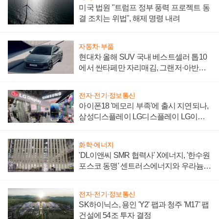
미국 법원 "트럼프 정부 풍력 프로젝트 동
결 조치는 위법", 해제 명령 내려
자동차·부품
현대차 올해 SUV 국내 베스트셀러 톱10
에서 싼타페만 자리매김, 그랜저·아반떼
'세단 쌍끌이'로 내수 방어
전자·전기·정보통신
아이폰18 '메모리 부족'에 출시 지연되나,
삼성디스플레이 LG디스플레이 LG이노
텍 '탈애플' 수익 다각화 속도
화학·에너지
'DL이앤씨 SMR 협력사' X에너지, '한수원
포스코 동맹' 센트러스에너지와 우라늄
계약 체결
전자·전기·정보통신
SK하이닉스, 용인 'Y2' 팹과 청주 'M17' 팹
건설에 54조 투자 결정