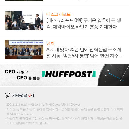
데스크 리포트
[데스크리포트 8월] 무더운 입추에 든 생
각, 제약바이오 하반기 훈풍 기대한다
정치
AI시대 맞아 25년 만에 전력산업 구조개
편 시동, '발전5사 통합' 넘어 '한전 지주사'
재편론도
기사댓글
0
개
200자까지 쓰실 수 있습니다. (현재 0 byte / 최대 400byte)
저작권 등 다른 사람의 권리를 침해하거나 명예를 훼손하는 댓글은 관련 법률에 의해 제재
를 받을 수 있습니다.
타인에게 불쾌감을 주는 욕설 등 비하하는 단어가 내용에 포함되거나 인신공격성 글은 관
리자의 판단에 의해 삭제 합니다.