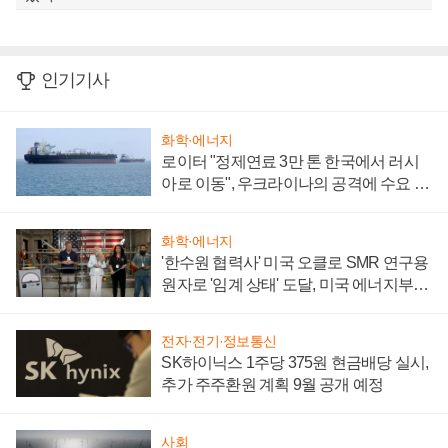
인기기사
화학·에너지
로이터 "정제연료 3만 톤 한국에서 러시
아로 이동", 우크라이나의 공격에 수요 늘
어
화학·에너지
'한수원 협력사' 미국 오클로 SMR 연구용
원자로 '임계 상태' 도달, 미국 에너지부
"중요한 이정표"
전자·전기·정보통신
SK하이닉스 1주당 375원 현금배당 실시,
추가 주주환원 계획 9월 공개 예정
사회