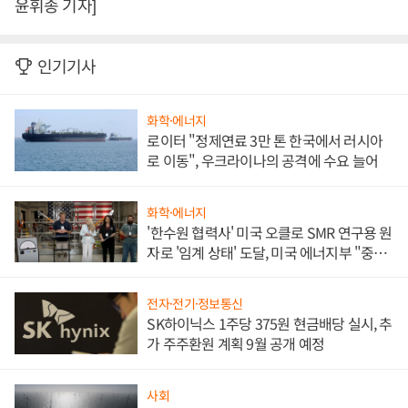
윤휘종 기자]
인기기사
화학·에너지
로이터 "정제연료 3만 톤 한국에서 러시아
로 이동", 우크라이나의 공격에 수요 늘어
화학·에너지
'한수원 협력사' 미국 오클로 SMR 연구용 원
자로 '임계 상태' 도달, 미국 에너지부 "중요
한 이정표"
전자·전기·정보통신
SK하이닉스 1주당 375원 현금배당 실시, 추
가 주주환원 계획 9월 공개 예정
사회