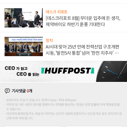
데스크 리포트
[데스크리포트 8월] 무더운 입추에 든 생각,
제약바이오 하반기 훈풍 기대한다
정치
AI시대 맞아 25년 만에 전력산업 구조개편
시동, '발전5사 통합' 넘어 '한전 지주사' 재편
론도
기사댓글
0
개
200자까지 쓰실 수 있습니다. (현재 0 byte / 최대 400byte)
저작권 등 다른 사람의 권리를 침해하거나 명예를 훼손하는 댓글은 관련 법률에 의해 제재를 받을
수 있습니다.
타인에게 불쾌감을 주는 욕설 등 비하하는 단어가 내용에 포함되거나 인신공격성 글은 관리자의 판
단에 의해 삭제 합니다.