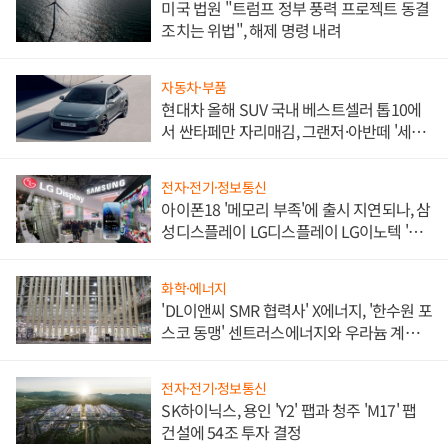
미국 법원 "트럼프 정부 풍력 프로젝트 동결
조치는 위법", 해제 명령 내려
자동차·부품
현대차 올해 SUV 국내 베스트셀러 톱10에
서 싼타페만 자리매김, 그랜저·아반떼 '세단
쌍끌이'로 내수 방어
전자·전기·정보통신
아이폰18 '메모리 부족'에 출시 지연되나, 삼
성디스플레이 LG디스플레이 LG이노텍 '탈
애플' 수익 다각화 속도
화학·에너지
'DL이앤씨 SMR 협력사' X에너지, '한수원 포
스코 동맹' 센트러스에너지와 우라늄 계약
체결
전자·전기·정보통신
SK하이닉스, 용인 'Y2' 팹과 청주 'M17' 팹
건설에 54조 투자 결정