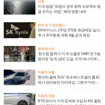
사회
미국 법원 "트럼프 정부 풍력 프로젝트 동
결 조치는 위법", 해제 명령 내려
전자·전기·정보통신
SK하이닉스 1주당 375원 현금배당 실시,
추가 주주환원 계획 9월 공개 예정
화학·에너지
'한수원 협력사' 미국 오클로 SMR 연구용
원자로 '임계 상태' 도달, 미국 에너지부
"중요한 이정표"
자동차·부품
현대차 올해 SUV 국내 베스트셀러 톱10
에서 싼타페만 자리매김, 그랜저·아반떼
'세단 쌍끌이'로 내수 방어
자동차·부품
BYD코리아 가격 앞세워 수입차 4위 올랐