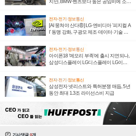
지만, BMW·벤츠보다 높은 공임비에 소비
자 불만 폭발
전자·전기·정보통신
[AI 뭉쳐야 산다⑧] LG·엔비디아 '피지컬 A
I' 동맹 강화, 구광모 제조·데이터·기술 결
집해 종합 로보틱스 기업으로
전자·전기·정보통신
아이폰18 '메모리 부족'에 출시 지연되나,
삼성디스플레이 LG디스플레이 LG이노
텍 '탈애플' 수익 다각화 속도
전자·전기·정보통신
삼성전자 넷리스트와 특허분쟁 매듭, 5년
동안 최대 1.3조 라이선스비 지급
기사댓글
0
개