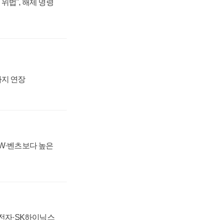
위법", 해제 명령
까지 연장
MW·벤츠보다 높은
성전자·SK하이닉스