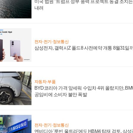
미국 법원 "트럼프 정부 풍력 프로젝트 동결 조치는 
내려
전자·전기·정보통신
삼성전자, 갤럭시Z 폴드8 사전예약 개통 8월31일
자동차·부품
BYD코리아 가격 앞세워 수입차 4위 올랐지만, B
공임비에 소비자 불만 폭발
전자·전기·정보통신
엔비디아 '루빈 울트라'에도 HBM4 탑재 검토, 삼