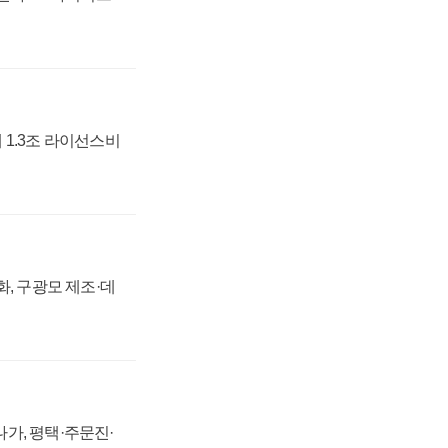
 1.3조 라이선스비
강화, 구광모 제조·데
가, 평택·주문진·