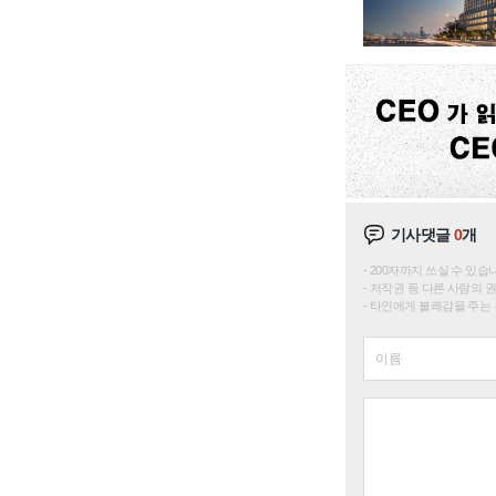
기사댓글
0
개
200자까지 쓰실 수 있습니다. 
저작권 등 다른 사람의 
타인에게 불쾌감을 주는 