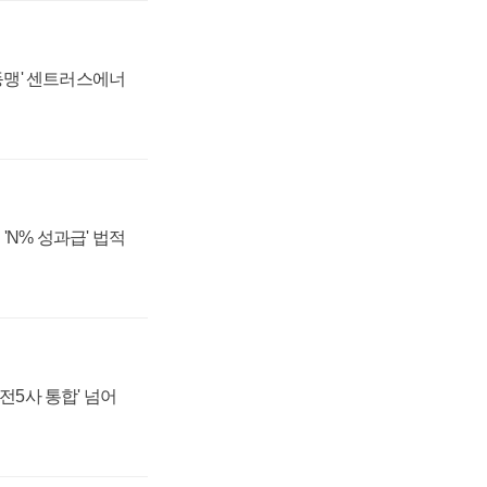
 동맹' 센트러스에너
'N% 성과급' 법적
발전5사 통합' 넘어