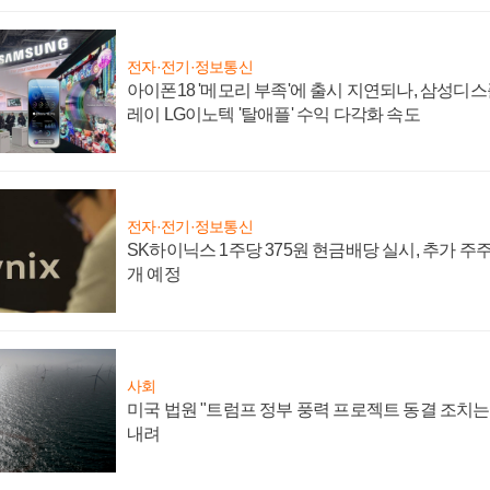
전자·전기·정보통신
아이폰18 '메모리 부족'에 출시 지연되나, 삼성디
레이 LG이노텍 '탈애플' 수익 다각화 속도
전자·전기·정보통신
SK하이닉스 1주당 375원 현금배당 실시, 추가 주
개 예정
사회
미국 법원 "트럼프 정부 풍력 프로젝트 동결 조치는 
내려