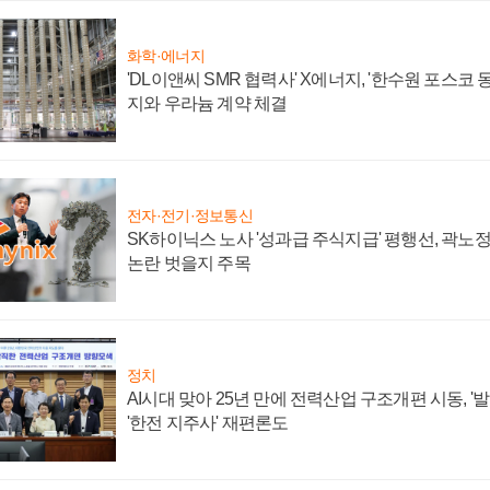
화학·에너지
'DL이앤씨 SMR 협력사' X에너지, '한수원 포스코
지와 우라늄 계약 체결
전자·전기·정보통신
SK하이닉스 노사 '성과급 주식지급' 평행선, 곽노정 
논란 벗을지 주목
정치
AI시대 맞아 25년 만에 전력산업 구조개편 시동, '
'한전 지주사' 재편론도