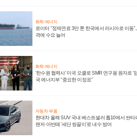
화학·에너지
로이터 "정제연료 3만 톤 한국에서 러시아로 이동"
격에 수요 늘어
화학·에너지
'한수원 협력사' 미국 오클로 SMR 연구용 원자로 '임
국 에너지부 "중요한 이정표"
자동차·부품
현대차 올해 SUV 국내 베스트셀러 톱10에서 싼타
랜저·아반떼 '세단 쌍끌이'로 내수 방어