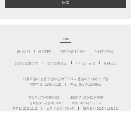
PC버전
회사소개
윤리강령
개인정보처리방침
이용자위원회
청소년보호정책
정정·반론보도
기사심의규정
불편신고
서울특별시 성동구 성수일로 39-34 서울숲더스페이스 12층
대표전화 : 1800-6522
팩스 : 070-4015-8658
편집국 : 070-4010-8512
사업본부 : 070-4010-7078
등록번호 : 서울 아 02897
제호 : 비즈니스포스트
등록일: 2013.11.13
발행·편집인 : 강석운
발행일자: 2013년 12월 2일
청소년보호책임자 : 강석운
ISSN : 2636-171X
Copyright ⓒ
B
USINESSPOST
. All rights reserved.