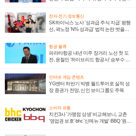
부각
전자·전기·정보통신
SK하이닉스 노사 '성과급 주식 지급' 평행
선, 곽노정 'N% 성과급' 법적 논란 벗을지
주목
항공·물류
파라타항공 내년 미주 장거리 노선 첫 도
전, 윤철민 '하이브리드 항공사' 승부수 통
할까
인터넷·게임·콘텐츠
YG엔터 하반기 빅뱅 월드투어로 실적 성
장 증권가 전망, 신인 보이그룹도 주목
소비자·유통
치킨3사 '가맹점 상생' 비교해보니, 교촌
'영업권 보호'·bhc '신메뉴 개발'·BBQ '원가
부담'