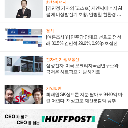
화학·에너지
[김민정 기자의 '코스뽀'] 지엔씨에너지 AI
붐에 비상발전기 호황, 안병철 친환경 에
너지 발전전문기업 향한다
정치
[여론조사꽃] 민주당 당대표 선호도 정청
래 30.5%·김민석 29.6%, 0.9%p 초접전
전자·전기·정보통신
삼성전자, 미국 오크리지국립연구소와
극저온 히트펌프 개발하기로
기업일반
최태원 SK실트론 지분 팔아도 9440억 마
련 어렵다, 재상고로 재산분할액 낮추기
시도하나