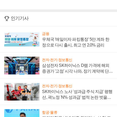
인기기사
금융
우체국 '매일이자 파킹통장' 5만 계좌 한
정으로 다시 출시, 최고 연 2.0% 금리
전자·전기·정보통신
삼성전자 SK하이닉스 D램 가격에 해외
증권가 '고점' 시각 나와, 장기 계약에 단점
부각
전자·전기·정보통신
SK하이닉스 노사 '성과급 주식 지급' 평행
선, 곽노정 'N% 성과급' 법적 논란 벗을지
주목
항공·물류