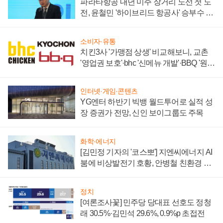
파라타항공 내년 미주 장거리 노선 첫 도
전, 윤철민 '하이브리드 항공사' 승부수 통
할까
소비자·유통
치킨3사 '가맹점 상생' 비교해보니, 교촌
'영업권 보호'·bhc '신메뉴 개발'·BBQ '원가
부담'
인터넷·게임·콘텐츠
YG엔터 하반기 빅뱅 월드투어로 실적 성
장 증권가 전망, 신인 보이그룹도 주목
화학·에너지
[김민정 기자의 '코스뽀'] 지엔씨에너지 AI
붐에 비상발전기 호황, 안병철 친환경 에
너지 발전전문기업 향한다
정치
[여론조사꽃] 민주당 당대표 선호도 정청
래 30.5%·김민석 29.6%, 0.9%p 초접전