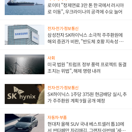
로이터 "정제연료 3만 톤 한국에서 러시아
로 이동", 우크라이나의 공격에 수요 늘어
전자·전기·정보통신
삼성전자 SK하이닉스 소극적 주주환원에
해외 증권가 비판, "반도체 호황 지속성 의
문"
사회
미국 법원 "트럼프 정부 풍력 프로젝트 동결
조치는 위법", 해제 명령 내려
전자·전기·정보통신
SK하이닉스 1주당 375원 현금배당 실시, 추
가 주주환원 계획 9월 공개 예정
자동차·부품
현대차 올해 SUV 국내 베스트셀러 톱10에
서 싼타페만 자리매김, 그랜저·아반떼 '세단