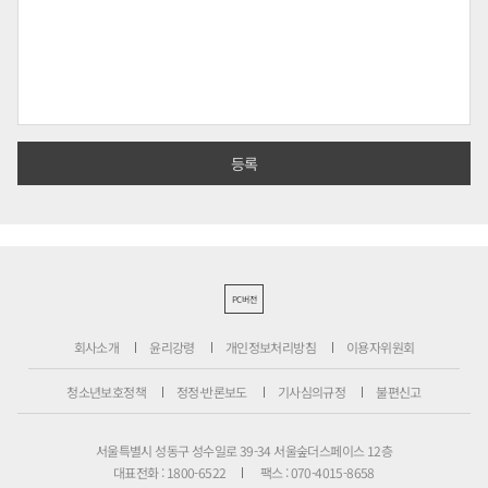
PC버전
회사소개
윤리강령
개인정보처리방침
이용자위원회
청소년보호정책
정정·반론보도
기사심의규정
불편신고
서울특별시 성동구 성수일로 39-34 서울숲더스페이스 12층
대표전화 : 1800-6522
팩스 : 070-4015-8658