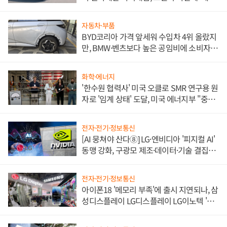
쌍끌이'로 내수 방어
자동차·부품
BYD코리아 가격 앞세워 수입차 4위 올랐지
만, BMW·벤츠보다 높은 공임비에 소비자
불만 폭발
화학·에너지
'한수원 협력사' 미국 오클로 SMR 연구용 원
자로 '임계 상태' 도달, 미국 에너지부 "중요
한 이정표"
전자·전기·정보통신
[AI 뭉쳐야 산다⑧] LG·엔비디아 '피지컬 AI'
동맹 강화, 구광모 제조·데이터·기술 결집
해 종합 로보틱스 기업으로
전자·전기·정보통신
아이폰18 '메모리 부족'에 출시 지연되나, 삼
성디스플레이 LG디스플레이 LG이노텍 '탈
애플' 수익 다각화 속도