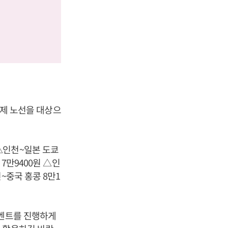
국제 노선을 대상으
△인천~일본 도쿄
7만9400원 △인
~중국 홍콩 8만1
이벤트를 진행하게