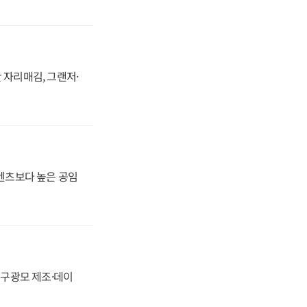
 자리매김, 그랜저·
·벤츠보다 높은 공임
화, 구광모 제조·데이