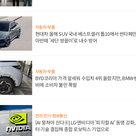
자동차·부품
현대차 올해 SUV 국내 베스트셀러 톱10에서 싼타페만
아반떼 '세단 쌍끌이'로 내수 방어
자동차·부품
BYD코리아 가격 앞세워 수입차 4위 올랐지만, BMW
비에 소비자 불만 폭발
전자·전기·정보통신
[AI 뭉쳐야 산다⑧] LG·엔비디아 '피지컬 AI' 동맹 강
터·기술 결집해 종합 로보틱스 기업으로