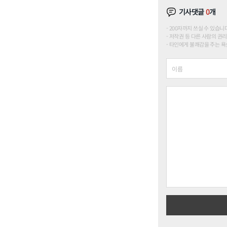
기사댓글
0
개
200자까지 쓰실 수 있습니다. (
저작권 등 다른 사람의 권리
타인에게 불쾌감을 주는 욕설