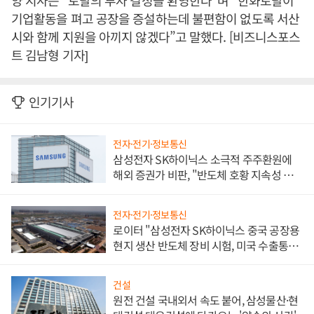
양 지사는 “토탈의 투자 결정을 환영한다”며 “한화토탈이
기업활동을 펴고 공장을 증설하는데 불편함이 없도록 서산
시와 함께 지원을 아끼지 않겠다”고 말했다. [비즈니스포스
트 김남형 기자]
인기기사
전자·전기·정보통신
삼성전자 SK하이닉스 소극적 주주환원에
해외 증권가 비판, "반도체 호황 지속성 의
문"
전자·전기·정보통신
로이터 "삼성전자 SK하이닉스 중국 공장용
현지 생산 반도체 장비 시험, 미국 수출통제
대비"
건설
원전 건설 국내외서 속도 붙어, 삼성물산·현