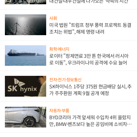
대건설·대우건설에 다가오는 '약속의 시간'
사회
미국 법원 "트럼프 정부 풍력 프로젝트 동결
조치는 위법", 해제 명령 내려
화학·에너지
로이터 "정제연료 3만 톤 한국에서 러시아
로 이동", 우크라이나의 공격에 수요 늘어
전자·전기·정보통신
SK하이닉스 1주당 375원 현금배당 실시, 추
가 주주환원 계획 9월 공개 예정
자동차·부품
BYD코리아 가격 앞세워 수입차 4위 올랐지
만, BMW·벤츠보다 높은 공임비에 소비자
불만 폭발