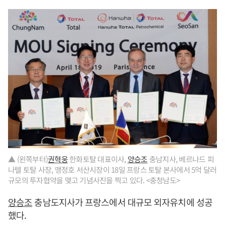
▲ (왼쪽부터)
권혁웅
한화토탈 대표이사,
양승조
충남지사, 베르나드 피
나텔 토탈 사장, 맹정호 서산시장이 18일 프랑스 토탈 본사에서 5억 달러
규모의 투자협약을 맺고 기념사진을 찍고 있다. <충청남도>
양승조
충남도지사가 프랑스에서 대규모 외자유치에 성공
했다.