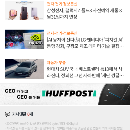
전자·전기·정보통신
삼성전자, 갤럭시Z 폴드8 사전예약 개통 8
월31일까지 연장
전자·전기·정보통신
[AI 뭉쳐야 산다⑧] LG·엔비디아 '피지컬 AI'
동맹 강화, 구광모 제조·데이터·기술 결집
해 종합 로보틱스 기업으로
자동차·부품
현대차 SUV 국내 베스트셀러 톱10에서 사
라진다, 정의선 그랜저·아반떼 '세단 쌍끌
이'로 내수 방어
기사댓글
0
개
200자까지 쓰실 수 있습니다. (현재 0 byte / 최대 400byte)
저작권 등 다른 사람의 권리를 침해하거나 명예를 훼손하는 댓글은 관련 법률에 의해 제재를 받을