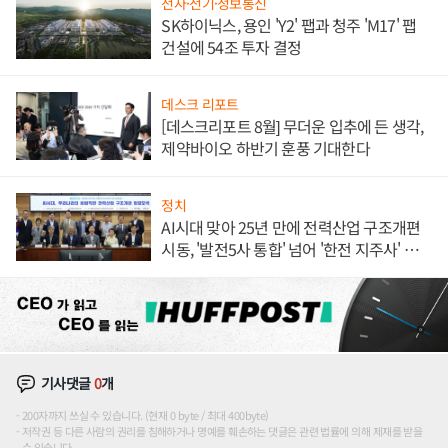
전자·전기·정보통신
SK하이닉스, 용인 'Y2' 팹과 청주 'M17' 팹
건설에 54조 투자 결정
데스크 리포트
[데스크리포트 8월] 무더운 입추에 든 생각,
제약바이오 하반기 훈풍 기대한다
정치
AI시대 맞아 25년 만에 전력산업 구조개편
시동, '발전5사 통합' 넘어 '한전 지주사' 재편
론도
기사댓글
0
개
200자까지 쓰실 수 있습니다. (현재 0 byte / 최대 400byte)
저작권 등 다른 사람의 권리를 침해하거나 명예를 훼손하는 댓글은 관련 법률에 의해 제재를 받을
수 있습니다.