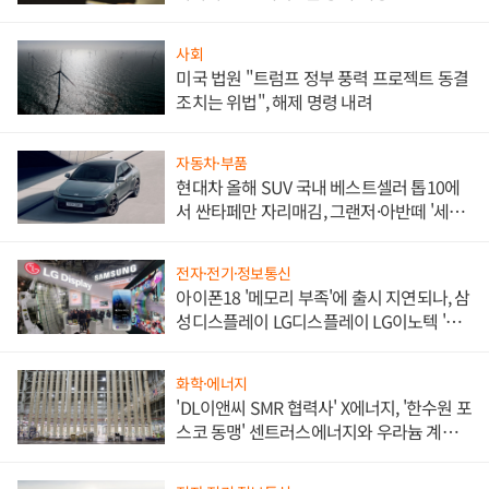
사회
미국 법원 "트럼프 정부 풍력 프로젝트 동결
조치는 위법", 해제 명령 내려
자동차·부품
현대차 올해 SUV 국내 베스트셀러 톱10에
서 싼타페만 자리매김, 그랜저·아반떼 '세단
쌍끌이'로 내수 방어
전자·전기·정보통신
아이폰18 '메모리 부족'에 출시 지연되나, 삼
성디스플레이 LG디스플레이 LG이노텍 '탈
애플' 수익 다각화 속도
화학·에너지
'DL이앤씨 SMR 협력사' X에너지, '한수원 포
스코 동맹' 센트러스에너지와 우라늄 계약
체결