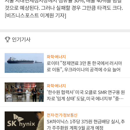
서울 시내면세점시장에서 점유율 30%, 매출 40%를 넘길
것으로 예상된다. 그러나 실패할 경우 그만큼 타격도 크다.
[비즈니스포스트 이계원 기자]
인기기사
화학·에너지
로이터 "정제연료 3만 톤 한국에서 러시아
로 이동", 우크라이나의 공격에 수요 늘어
화학·에너지
'한수원 협력사' 미국 오클로 SMR 연구용 원
자로 '임계 상태' 도달, 미국 에너지부 "중요
한 이정표"
전자·전기·정보통신
SK하이닉스 1주당 375원 현금배당 실시, 추
가 주주환원 계획 9월 공개 예정