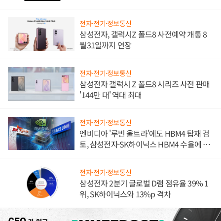
진하나
전자·전기·정보통신
삼성전자, 갤럭시Z 폴드8 사전예약 개통 8
월31일까지 연장
전자·전기·정보통신
삼성전자 갤럭시 Z 폴드8 시리즈 사전 판매
'144만 대' 역대 최대
전자·전기·정보통신
엔비디아 '루빈 울트라'에도 HBM4 탑재 검
토, 삼성전자·SK하이닉스 HBM4 수율에 주
도권 갈린다
전자·전기·정보통신
삼성전자 2분기 글로벌 D램 점유율 39% 1
위, SK하이닉스와 13%p 격차