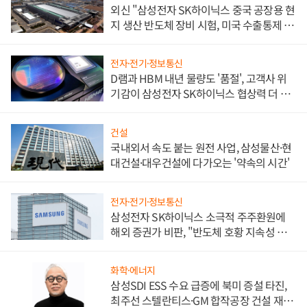
외신 "삼성전자 SK하이닉스 중국 공장용 현
지 생산 반도체 장비 시험, 미국 수출통제 대
비"
전자·전기·정보통신
D램과 HBM 내년 물량도 '품절', 고객사 위
기감이 삼성전자 SK하이닉스 협상력 더 키
워
건설
국내외서 속도 붙는 원전 사업, 삼성물산·현
대건설·대우건설에 다가오는 '약속의 시간'
전자·전기·정보통신
삼성전자 SK하이닉스 소극적 주주환원에
해외 증권가 비판, "반도체 호황 지속성 의
문"
화학·에너지
삼성SDI ESS 수요 급증에 북미 증설 타진,
최주선 스텔란티스·GM 합작공장 건설 재추