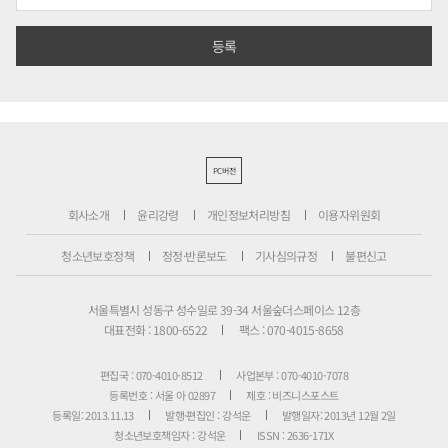
PC버전
회사소개
윤리강령
개인정보처리방침
이용자위원회
청소년보호정책
정정·반론보도
기사심의규정
불편신고
서울특별시 성동구 성수일로 39-34 서울숲더스페이스 12층
대표전화 : 1800-6522
팩스 : 070-4015-8658
편집국 : 070-4010-8512
사업본부 : 070-4010-7078
등록번호 : 서울 아 02897
제호 : 비즈니스포스트
등록일: 2013.11.13
발행·편집인 : 강석운
발행일자: 2013년 12월 2일
청소년보호책임자 : 강석운
ISSN : 2636-171X