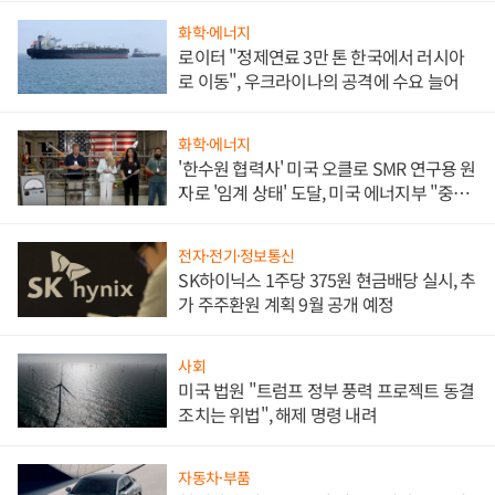
화학·에너지
로이터 "정제연료 3만 톤 한국에서 러시아
로 이동", 우크라이나의 공격에 수요 늘어
화학·에너지
'한수원 협력사' 미국 오클로 SMR 연구용 원
자로 '임계 상태' 도달, 미국 에너지부 "중요
한 이정표"
전자·전기·정보통신
SK하이닉스 1주당 375원 현금배당 실시, 추
가 주주환원 계획 9월 공개 예정
사회
미국 법원 "트럼프 정부 풍력 프로젝트 동결
조치는 위법", 해제 명령 내려
자동차·부품