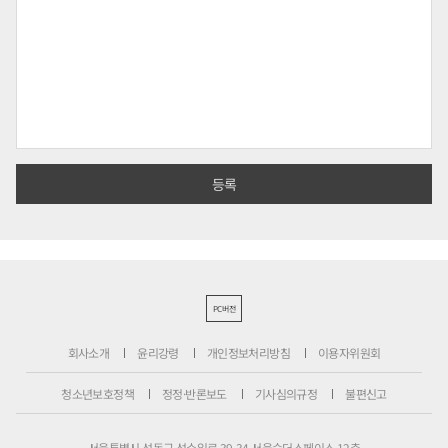
PC버전
회사소개
윤리강령
개인정보처리방침
이용자위원회
청소년보호정책
정정·반론보도
기사심의규정
불편신고
서울특별시 성동구 성수일로 39-34 서울숲더스페이스 12층