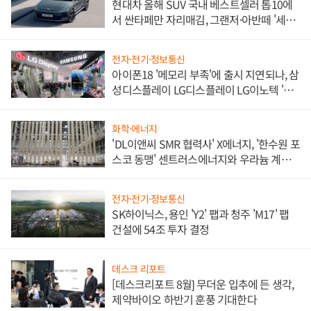
현대차 올해 SUV 국내 베스트셀러 톱10에
서 싼타페만 자리매김, 그랜저·아반떼 '세단
쌍끌이'로 내수 방어
전자·전기·정보통신
아이폰18 '메모리 부족'에 출시 지연되나, 삼
성디스플레이 LG디스플레이 LG이노텍 '탈
애플' 수익 다각화 속도
화학·에너지
'DL이앤씨 SMR 협력사' X에너지, '한수원 포
스코 동맹' 센트러스에너지와 우라늄 계약
체결
전자·전기·정보통신
SK하이닉스, 용인 'Y2' 팹과 청주 'M17' 팹
건설에 54조 투자 결정
데스크 리포트
[데스크리포트 8월] 무더운 입추에 든 생각,
제약바이오 하반기 훈풍 기대한다