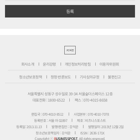
PC버전
회사소개
윤리강령
개인정보처리방침
이용자위원회
청소년보호정책
정정·반론보도
기사심의규정
불편신고
서울특별시 성동구 성수일로 39-34 서울숲더스페이스 12층
대표전화 : 1800-6522
팩스 : 070-4015-8658
편집국 : 070-4010-8512
사업본부 : 070-4010-7078
등록번호 : 서울 아 02897
제호 : 비즈니스포스트
등록일: 2013.11.13
발행·편집인 : 강석운
발행일자: 2013년 12월 2일
청소년보호책임자 : 강석운
ISSN : 2636-171X
Copyright ⓒ
B
USINESSPOST
. All rights reserved.