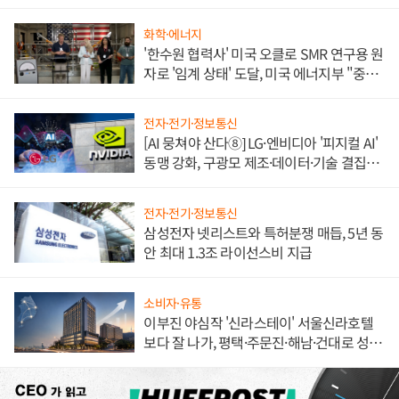
불만 폭발
화학·에너지
'한수원 협력사' 미국 오클로 SMR 연구용 원
자로 '임계 상태' 도달, 미국 에너지부 "중요
한 이정표"
전자·전기·정보통신
[AI 뭉쳐야 산다⑧] LG·엔비디아 '피지컬 AI'
동맹 강화, 구광모 제조·데이터·기술 결집
해 종합 로보틱스 기업으로
전자·전기·정보통신
삼성전자 넷리스트와 특허분쟁 매듭, 5년 동
안 최대 1.3조 라이선스비 지급
소비자·유통
이부진 야심작 '신라스테이' 서울신라호텔
보다 잘 나가, 평택·주문진·해남·건대로 성
장판 더 넓힌다