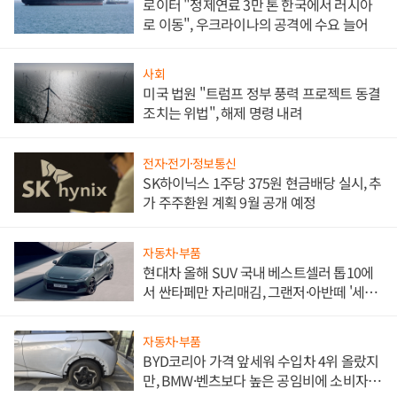
로이터 "정제연료 3만 톤 한국에서 러시아
로 이동", 우크라이나의 공격에 수요 늘어
사회
미국 법원 "트럼프 정부 풍력 프로젝트 동결
조치는 위법", 해제 명령 내려
전자·전기·정보통신
SK하이닉스 1주당 375원 현금배당 실시, 추
가 주주환원 계획 9월 공개 예정
자동차·부품
현대차 올해 SUV 국내 베스트셀러 톱10에
서 싼타페만 자리매김, 그랜저·아반떼 '세단
쌍끌이'로 내수 방어
자동차·부품
BYD코리아 가격 앞세워 수입차 4위 올랐지
만, BMW·벤츠보다 높은 공임비에 소비자