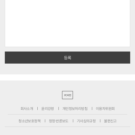
PC버전
회사소개
윤리강령
개인정보처리방침
이용자위원회
청소년보호정책
정정·반론보도
기사심의규정
불편신고