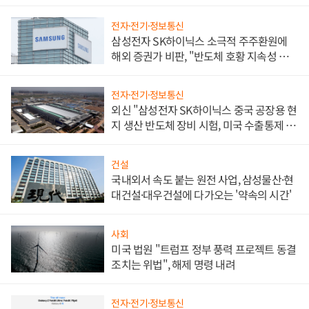
전자·전기·정보통신
삼성전자 SK하이닉스 소극적 주주환원에
해외 증권가 비판, "반도체 호황 지속성 의
문"
전자·전기·정보통신
외신 "삼성전자 SK하이닉스 중국 공장용 현
지 생산 반도체 장비 시험, 미국 수출통제 대
비"
건설
국내외서 속도 붙는 원전 사업, 삼성물산·현
대건설·대우건설에 다가오는 '약속의 시간'
사회
미국 법원 "트럼프 정부 풍력 프로젝트 동결
조치는 위법", 해제 명령 내려
전자·전기·정보통신