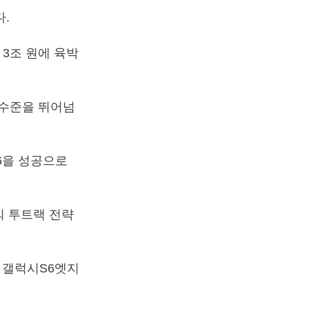
.
3조 원에 육박
 수준을 뛰어넘
6을 성공으로
 투트랙 전략
 갤럭시S6엣지