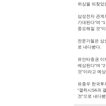
위상을 되찾았
삼성전자 관계자
기대된다”며 “
중요해질 것”이
전문가들은 삼성
로 내다봤다.
유안타증권 이재
예상된다”며 “
것”이라고 예상
유종우 한국투자
“갤럭시S6과 
것”으로 내다봤