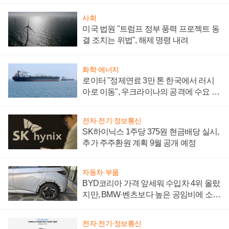
사회
미국 법원 "트럼프 정부 풍력 프로젝트 동
결 조치는 위법", 해제 명령 내려
화학·에너지
로이터 "정제연료 3만 톤 한국에서 러시
아로 이동", 우크라이나의 공격에 수요 늘
어
전자·전기·정보통신
SK하이닉스 1주당 375원 현금배당 실시,
추가 주주환원 계획 9월 공개 예정
자동차·부품
BYD코리아 가격 앞세워 수입차 4위 올랐
지만, BMW·벤츠보다 높은 공임비에 소비
자 불만 폭발
전자·전기·정보통신