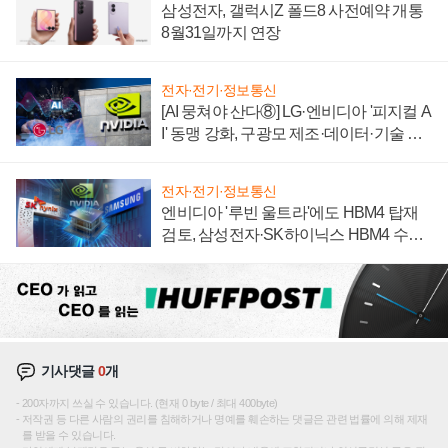
삼성전자, 갤럭시Z 폴드8 사전예약 개통
8월31일까지 연장
전자·전기·정보통신
[AI 뭉쳐야 산다⑧] LG·엔비디아 '피지컬 A
I' 동맹 강화, 구광모 제조·데이터·기술 결
집해 종합 로보틱스 기업으로
전자·전기·정보통신
엔비디아 '루빈 울트라'에도 HBM4 탑재
검토, 삼성전자·SK하이닉스 HBM4 수율
에 주도권 갈린다
기사댓글
0
개
200자까지 쓰실 수 있습니다. (현재 0 byte / 최대 400byte)
저작권 등 다른 사람의 권리를 침해하거나 명예를 훼손하는 댓글은 관련 법률에 의해 제재
를 받을 수 있습니다.