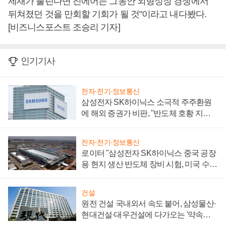
제재가 풀린다면 진에어는 그동안 외형성장 경쟁에서
뒤쳐졌던 것을 만회할 기회가 될 것"이라고 내다봤다.
[비즈니스포스트 조승리 기자]
인기기사
전자·전기·정보통신
삼성전자 SK하이닉스 소극적 주주환원
에 해외 증권가 비판, "반도체 호황 지속
성 의문"
전자·전기·정보통신
로이터 "삼성전자 SK하이닉스 중국 공장
용 현지 생산 반도체 장비 시험, 미국 수출
통제 대비"
건설
원전 건설 국내외서 속도 붙어, 삼성물산·
현대건설·대우건설에 다가오는 '약속의
시간'