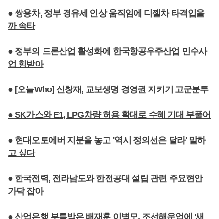
● 쌍용차, 정부 경유세 인상 움직임에 디젤차 타격입을
까 속타
● 정부의 드론산업 활성화에 한국항공우주산업 민수사
업 힘받아
● [오늘Who] 신창재, 교보생명 경영권 지키기 고군분투
● SK가스와 E1, LPG차량 허용 확대로 수혜 기대 부풀어
● 현대오토에버 지분을 놓고 '역시 정의선은 달라' 말하
고 싶다
● 한국전력, 전라남도와 한전공대 설립 관련 주요현안
가닥 잡아
● 산업은행 부름받은 배재훈 이병모, 조선해운업에 '새