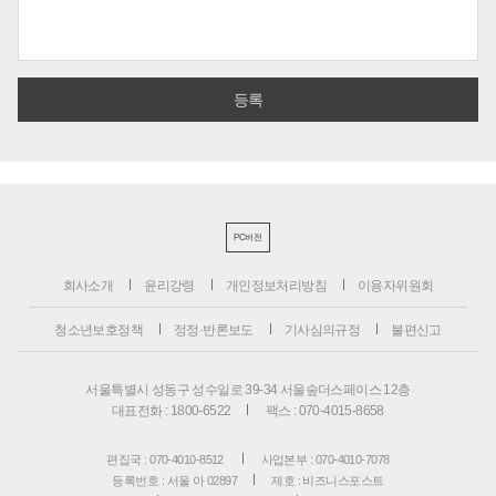
PC버전
회사소개
윤리강령
개인정보처리방침
이용자위원회
청소년보호정책
정정·반론보도
기사심의규정
불편신고
서울특별시 성동구 성수일로 39-34 서울숲더스페이스 12층
대표전화 : 1800-6522
팩스 : 070-4015-8658
편집국 : 070-4010-8512
사업본부 : 070-4010-7078
등록번호 : 서울 아 02897
제호 : 비즈니스포스트