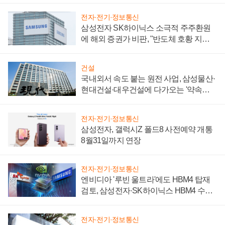
전자·전기·정보통신
삼성전자 SK하이닉스 소극적 주주환원
에 해외 증권가 비판, "반도체 호황 지속
성 의문"
건설
국내외서 속도 붙는 원전 사업, 삼성물산·
현대건설·대우건설에 다가오는 '약속의
시간'
전자·전기·정보통신
삼성전자, 갤럭시Z 폴드8 사전예약 개통
8월31일까지 연장
전자·전기·정보통신
엔비디아 '루빈 울트라'에도 HBM4 탑재
검토, 삼성전자·SK하이닉스 HBM4 수율
에 주도권 갈린다
전자·전기·정보통신