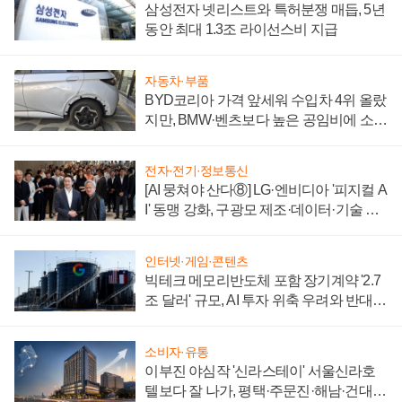
삼성전자 넷리스트와 특허분쟁 매듭, 5년
동안 최대 1.3조 라이선스비 지급
자동차·부품
BYD코리아 가격 앞세워 수입차 4위 올랐
지만, BMW·벤츠보다 높은 공임비에 소비
자 불만 폭발
전자·전기·정보통신
[AI 뭉쳐야 산다⑧] LG·엔비디아 '피지컬 A
I' 동맹 강화, 구광모 제조·데이터·기술 결
집해 종합 로보틱스 기업으로
인터넷·게임·콘텐츠
빅테크 메모리반도체 포함 장기계약 '2.7
조 달러' 규모, AI 투자 위축 우려와 반대
신호
소비자·유통
이부진 야심작 '신라스테이' 서울신라호
텔보다 잘 나가, 평택·주문진·해남·건대로