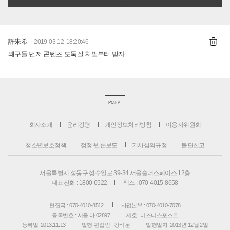
許朱希
2019-03-12 18:20:46
왜구들 먼저 콘텐츠 도둑질 처벌부터 받자
PC버전
회사소개
윤리강령
개인정보처리방침
이용자위원회
청소년보호정책
정정·반론보도
기사심의규정
불편신고
서울특별시 성동구 성수일로 39-34 서울숲더스페이스 12층
대표전화 : 1800-6522
팩스 : 070-4015-8658
편집국 : 070-4010-8512
사업본부 : 070-4010-7078
등록번호 : 서울 아 02897
제호 : 비즈니스포스트
등록일: 2013.11.13
발행·편집인 : 강석운
발행일자: 2013년 12월 2일