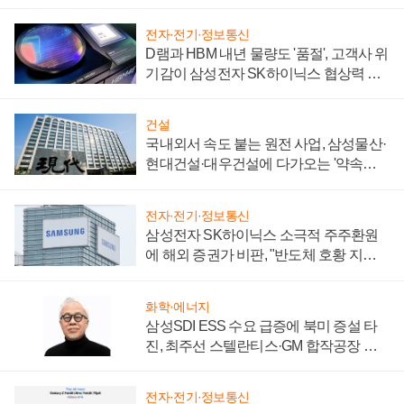
제 대비"
전자·전기·정보통신
D램과 HBM 내년 물량도 '품절', 고객사 위
기감이 삼성전자 SK하이닉스 협상력 더
키워
건설
국내외서 속도 붙는 원전 사업, 삼성물산·
현대건설·대우건설에 다가오는 '약속의
시간'
전자·전기·정보통신
삼성전자 SK하이닉스 소극적 주주환원
에 해외 증권가 비판, "반도체 호황 지속
성 의문"
화학·에너지
삼성SDI ESS 수요 급증에 북미 증설 타
진, 최주선 스텔란티스·GM 합작공장 건
설 재추진하나
전자·전기·정보통신