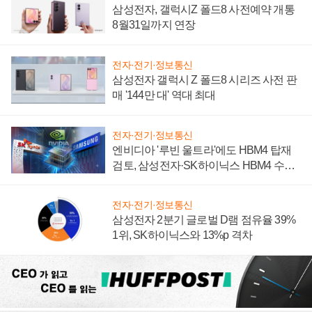
삼성전자, 갤럭시Z 폴드8 사전예약 개통
8월31일까지 연장
전자·전기·정보통신
삼성전자 갤럭시 Z 폴드8 시리즈 사전 판
매 '144만 대' 역대 최대
전자·전기·정보통신
엔비디아 '루빈 울트라'에도 HBM4 탑재
검토, 삼성전자·SK하이닉스 HBM4 수율
에 주도권 갈린다
전자·전기·정보통신
삼성전자 2분기 글로벌 D램 점유율 39%
1위, SK하이닉스와 13%p 격차