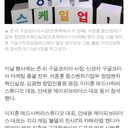
▲ 존 리 구글코리아 사장(오른쪽에서 두 번째), 석종훈 중소벤처기
업부 창업벤처혁신실장(오른쪽에서 다섯번째) 등이 12일 서울 대치
동 구글스타트업캠퍼스에서 열린 '창구프로그램' 출범 기자간담회
에 참석한 뒤 기념사진을 찍고 있다.
이날 행사에는 존 리 구글코리아 사장, 신경자 구글코리
아 마케팅 총괄 전무, 석종훈 중소벤처기업부 창업벤처
혁신실장, 김광현 창업진흥원 원장, 이지훈 레드사하라
스튜디오 대표, 안세윤 제이피브라더스 대표 등이 참석
했다.
이지훈 레드사하라스튜디오 대표, 안세윤 제이피브라더
스 대표는 각각 게임 '불멸의 전사2'와 카메라앱 '캔디카
메라'의 해외 진출에 구글플레이의 도움을 받은 사례를