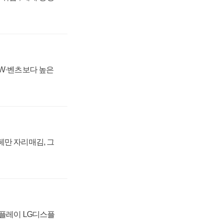
MW·벤츠보다 높은
페만 자리매김, 그
스플레이 LG디스플