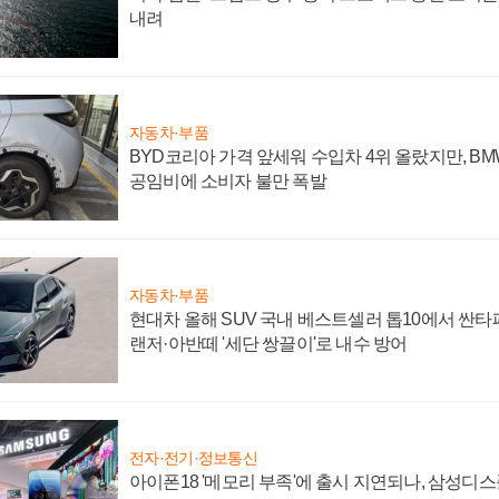
내려
자동차·부품
BYD코리아 가격 앞세워 수입차 4위 올랐지만, B
공임비에 소비자 불만 폭발
자동차·부품
현대차 올해 SUV 국내 베스트셀러 톱10에서 싼타
랜저·아반떼 '세단 쌍끌이'로 내수 방어
전자·전기·정보통신
아이폰18 '메모리 부족'에 출시 지연되나, 삼성디