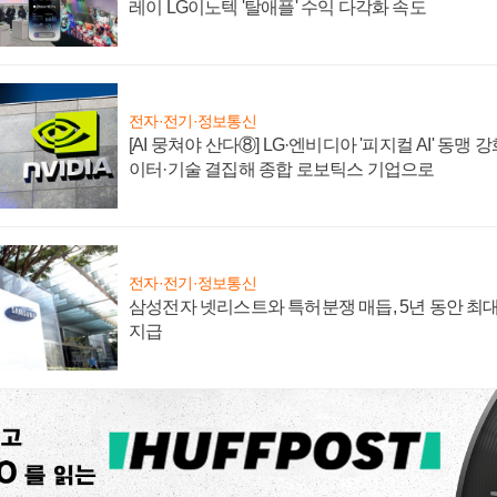
레이 LG이노텍 '탈애플' 수익 다각화 속도
전자·전기·정보통신
[AI 뭉쳐야 산다⑧] LG·엔비디아 '피지컬 AI' 동맹 
이터·기술 결집해 종합 로보틱스 기업으로
전자·전기·정보통신
삼성전자 넷리스트와 특허분쟁 매듭, 5년 동안 최대
지급