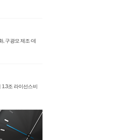
강화, 구광모 제조·데
 1.3조 라이선스비