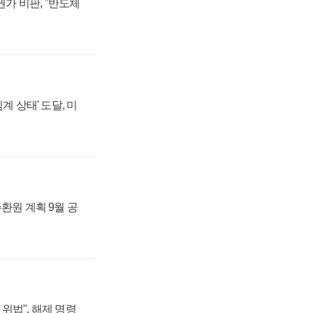
가 비판, "반도체
계 상태' 도달, 미
주환원 계획 9월 공
위법", 해제 명령