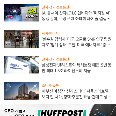
전자·전기·정보통신
[AI 뭉쳐야 산다⑧] LG·엔비디아 '피지컬 AI'
동맹 강화, 구광모 제조·데이터·기술 결집
해 종합 로보틱스 기업으로
화학·에너지
'한수원 협력사' 미국 오클로 SMR 연구용 원
자로 '임계 상태' 도달, 미국 에너지부 "중요
한 이정표"
전자·전기·정보통신
삼성전자 넷리스트와 특허분쟁 매듭, 5년 동
안 최대 1.3조 라이선스비 지급
소비자·유통
이부진 야심작 '신라스테이' 서울신라호텔
보다 잘 나가, 평택·주문진·해남·건대로 성
장판 더 넓힌다