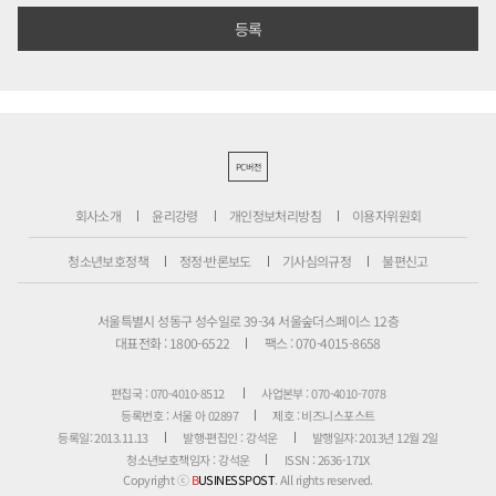
PC버전
회사소개
윤리강령
개인정보처리방침
이용자위원회
청소년보호정책
정정·반론보도
기사심의규정
불편신고
서울특별시 성동구 성수일로 39-34 서울숲더스페이스 12층
대표전화 : 1800-6522
팩스 : 070-4015-8658
편집국 : 070-4010-8512
사업본부 : 070-4010-7078
등록번호 : 서울 아 02897
제호 : 비즈니스포스트
등록일: 2013.11.13
발행·편집인 : 강석운
발행일자: 2013년 12월 2일
청소년보호책임자 : 강석운
ISSN : 2636-171X
Copyright ⓒ
B
USINESSPOST
. All rights reserved.