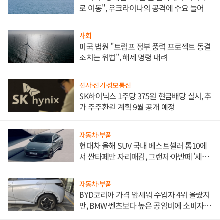
로 이동", 우크라이나의 공격에 수요 늘어
사회
미국 법원 "트럼프 정부 풍력 프로젝트 동결
조치는 위법", 해제 명령 내려
전자·전기·정보통신
SK하이닉스 1주당 375원 현금배당 실시, 추
가 주주환원 계획 9월 공개 예정
자동차·부품
현대차 올해 SUV 국내 베스트셀러 톱10에
서 싼타페만 자리매김, 그랜저·아반떼 '세단
쌍끌이'로 내수 방어
자동차·부품
BYD코리아 가격 앞세워 수입차 4위 올랐지
만, BMW·벤츠보다 높은 공임비에 소비자
불만 폭발