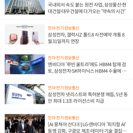
국내외서 속도 붙는 원전 사업, 삼성물산·현
대건설·대우건설에 다가오는 '약속의 시간'
전자·전기·정보통신
삼성전자, 갤럭시Z 폴드8 사전예약 개통 8
월31일까지 연장
전자·전기·정보통신
엔비디아 '루빈 울트라'에도 HBM4 탑재 검
토, 삼성전자·SK하이닉스 HBM4 수율에 주
도권 갈린다
전자·전기·정보통신
삼성전자 넷리스트와 특허분쟁 매듭, 5년 동
안 최대 1.3조 라이선스비 지급
전자·전기·정보통신
[AI 뭉쳐야 산다⑧] LG·엔비디아 '피지컬 AI'
동맹 강화, 구광모 제조·데이터·기술 결집