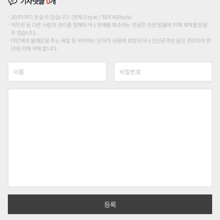
기사댓글
0
개
200자까지 쓰실 수 있습니다. (현재 0 byte / 최대 400byte)
저작권 등 다른 사람의 권리를 침해하거나 명예를 훼손하는 댓글은 관련 법률에 의해 제재를 받을
수 있습니다.
타인에게 불쾌감을 주는 욕설 등 비하하는 단어가 내용에 포함되거나 인신공격성 글은 관리자의 판
단에 의해 삭제 합니다.