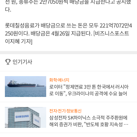
천 원, 종류주는 2만7050원씩 배당금을 지급한다고 공시했
다.
롯데칠성음료가 배당금으로 쓰는 돈은 모두 221억7072만4
250원이다. 배당금은 4월26일 지급된다. [비즈니스포스트
이지혜 기자]
인기기사
화학·에너지
로이터 "정제연료 3만 톤 한국에서 러시아
로 이동", 우크라이나의 공격에 수요 늘어
전자·전기·정보통신
삼성전자 SK하이닉스 소극적 주주환원에
해외 증권가 비판, "반도체 호황 지속성 의
문"