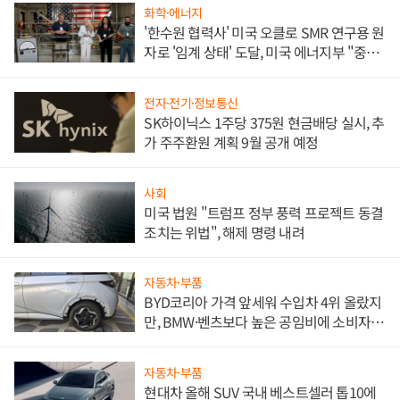
화학·에너지
'한수원 협력사' 미국 오클로 SMR 연구용 원
자로 '임계 상태' 도달, 미국 에너지부 "중요
한 이정표"
전자·전기·정보통신
SK하이닉스 1주당 375원 현금배당 실시, 추
가 주주환원 계획 9월 공개 예정
사회
미국 법원 "트럼프 정부 풍력 프로젝트 동결
조치는 위법", 해제 명령 내려
자동차·부품
BYD코리아 가격 앞세워 수입차 4위 올랐지
만, BMW·벤츠보다 높은 공임비에 소비자
불만 폭발
자동차·부품
현대차 올해 SUV 국내 베스트셀러 톱10에