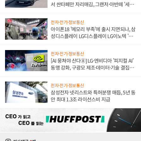
서 싼타페만 자리매김, 그랜저·아반떼 '세단
쌍끌이'로 내수 방어
전자·전기·정보통신
아이폰18 '메모리 부족'에 출시 지연되나, 삼
성디스플레이 LG디스플레이 LG이노텍 '탈
애플' 수익 다각화 속도
전자·전기·정보통신
[AI 뭉쳐야 산다⑧] LG·엔비디아 '피지컬 AI'
동맹 강화, 구광모 제조·데이터·기술 결집
해 종합 로보틱스 기업으로
전자·전기·정보통신
삼성전자 넷리스트와 특허분쟁 매듭, 5년 동
안 최대 1.3조 라이선스비 지급