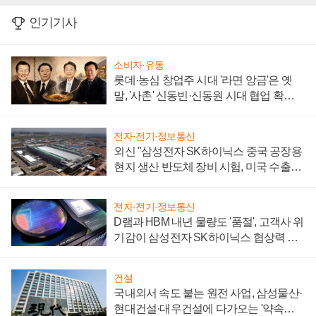
인기기사
소비자·유통
롯데·농심 창업주 시대 '라면 앙금'은 옛
말, '사촌' 신동빈·신동원 시대 협업 확대
일로
전자·전기·정보통신
외신 "삼성전자 SK하이닉스 중국 공장용
현지 생산 반도체 장비 시험, 미국 수출통
제 대비"
전자·전기·정보통신
D램과 HBM 내년 물량도 '품절', 고객사 위
기감이 삼성전자 SK하이닉스 협상력 더
키워
건설
국내외서 속도 붙는 원전 사업, 삼성물산·
현대건설·대우건설에 다가오는 '약속의