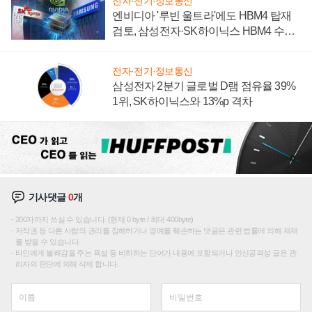
전자·전기·정보통신
엔비디아 '루빈 울트라'에도 HBM4 탑재
검토, 삼성전자·SK하이닉스 HBM4 수율
에 주도권 갈린다
전자·전기·정보통신
삼성전자 2분기 글로벌 D램 점유율 39%
1위, SK하이닉스와 13%p 격차
기사댓글
0
개
200자까지 쓰실 수 있습니다. (현재 0 byte / 최대 400byte)
저작권 등 다른 사람의 권리를 침해하거나 명예를 훼손하는 댓글은 관련 법률에 의해 제재
를 받을 수 있습니다.
타인에게 불쾌감을 주는 욕설 등 비하하는 단어가 내용에 포함되거나 인신공격성 글은 관
리자의 판단에 의해 삭제 합니다.