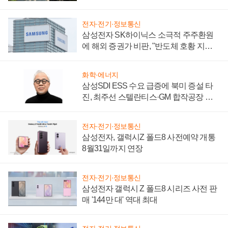
시간'
전자·전기·정보통신
삼성전자 SK하이닉스 소극적 주주환원
에 해외 증권가 비판, "반도체 호황 지속
성 의문"
화학·에너지
삼성SDI ESS 수요 급증에 북미 증설 타
진, 최주선 스텔란티스·GM 합작공장 건
설 재추진하나
전자·전기·정보통신
삼성전자, 갤럭시Z 폴드8 사전예약 개통
8월31일까지 연장
전자·전기·정보통신
삼성전자 갤럭시 Z 폴드8 시리즈 사전 판
매 '144만 대' 역대 최대