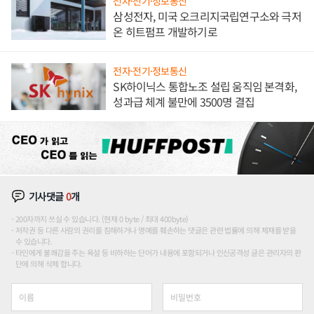
전자·전기·정보통신
삼성전자, 미국 오크리지국립연구소와 극저
온 히트펌프 개발하기로
전자·전기·정보통신
SK하이닉스 통합노조 설립 움직임 본격화,
성과급 체계 불만에 3500명 결집
기사댓글
0
개
200자까지 쓰실 수 있습니다. (현재 0 byte / 최대 400byte)
저작권 등 다른 사람의 권리를 침해하거나 명예를 훼손하는 댓글은 관련 법률에 의해 제재를 받을
수 있습니다.
타인에게 불쾌감을 주는 욕설 등 비하하는 단어가 내용에 포함되거나 인신공격성 글은 관리자의 판
단에 의해 삭제 합니다.