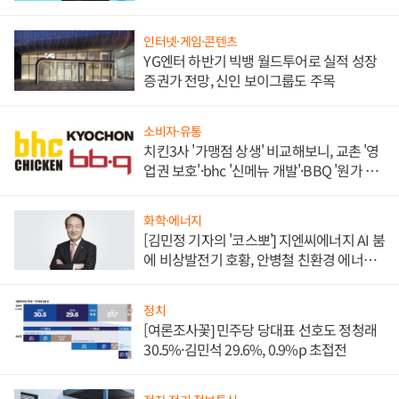
인터넷·게임·콘텐츠
YG엔터 하반기 빅뱅 월드투어로 실적 성장
증권가 전망, 신인 보이그룹도 주목
소비자·유통
치킨3사 '가맹점 상생' 비교해보니, 교촌 '영
업권 보호'·bhc '신메뉴 개발'·BBQ '원가 부
담'
화학·에너지
[김민정 기자의 '코스뽀'] 지엔씨에너지 AI 붐
에 비상발전기 호황, 안병철 친환경 에너지
발전전문기업 향한다
정치
[여론조사꽃] 민주당 당대표 선호도 정청래
30.5%·김민석 29.6%, 0.9%p 초접전