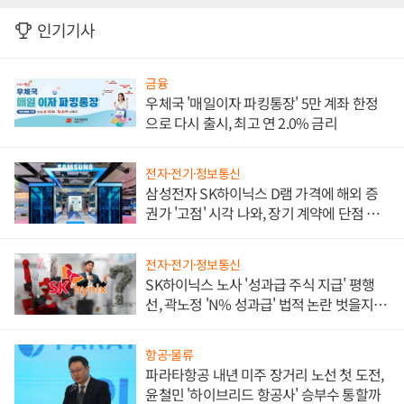
인기기사
금융
우체국 '매일이자 파킹통장' 5만 계좌 한정
으로 다시 출시, 최고 연 2.0% 금리
전자·전기·정보통신
삼성전자 SK하이닉스 D램 가격에 해외 증
권가 '고점' 시각 나와, 장기 계약에 단점 부
각
전자·전기·정보통신
SK하이닉스 노사 '성과급 주식 지급' 평행
선, 곽노정 'N% 성과급' 법적 논란 벗을지 주
목
항공·물류
파라타항공 내년 미주 장거리 노선 첫 도전,
윤철민 '하이브리드 항공사' 승부수 통할까