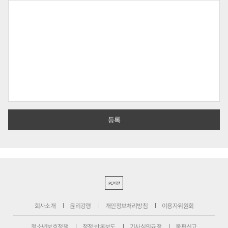
PC버전
회사소개
윤리강령
개인정보처리방침
이용자위원회
청소년보호정책
정정·반론보도
기사심의규정
불편신고