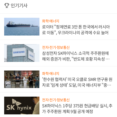
인기기사
화학·에너지
로이터 "정제연료 3만 톤 한국에서 러시아
로 이동", 우크라이나의 공격에 수요 늘어
전자·전기·정보통신
삼성전자 SK하이닉스 소극적 주주환원에
해외 증권가 비판, "반도체 호황 지속성 의
문"
화학·에너지
'한수원 협력사' 미국 오클로 SMR 연구용 원
자로 '임계 상태' 도달, 미국 에너지부 "중요
한 이정표"
전자·전기·정보통신
SK하이닉스 1주당 375원 현금배당 실시, 추
가 주주환원 계획 9월 공개 예정