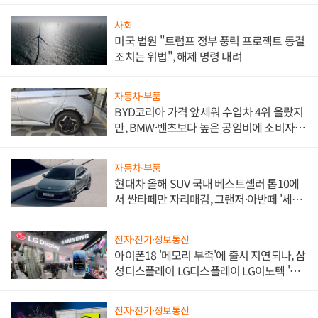
사회
미국 법원 "트럼프 정부 풍력 프로젝트 동결
조치는 위법", 해제 명령 내려
자동차·부품
BYD코리아 가격 앞세워 수입차 4위 올랐지
만, BMW·벤츠보다 높은 공임비에 소비자
불만 폭발
자동차·부품
현대차 올해 SUV 국내 베스트셀러 톱10에
서 싼타페만 자리매김, 그랜저·아반떼 '세단
쌍끌이'로 내수 방어
전자·전기·정보통신
아이폰18 '메모리 부족'에 출시 지연되나, 삼
성디스플레이 LG디스플레이 LG이노텍 '탈
애플' 수익 다각화 속도
전자·전기·정보통신