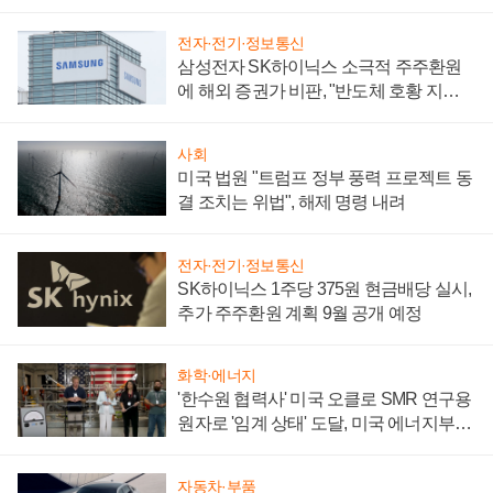
어
전자·전기·정보통신
삼성전자 SK하이닉스 소극적 주주환원
에 해외 증권가 비판, "반도체 호황 지속
성 의문"
사회
미국 법원 "트럼프 정부 풍력 프로젝트 동
결 조치는 위법", 해제 명령 내려
전자·전기·정보통신
SK하이닉스 1주당 375원 현금배당 실시,
추가 주주환원 계획 9월 공개 예정
화학·에너지
'한수원 협력사' 미국 오클로 SMR 연구용
원자로 '임계 상태' 도달, 미국 에너지부
"중요한 이정표"
자동차·부품