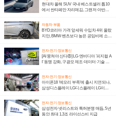
현대차 올해 SUV 국내 베스트셀러 톱10
에서 싼타페만 자리매김, 그랜저·아반떼
'세단 쌍끌이'로 내수 방어
자동차·부품
BYD코리아 가격 앞세워 수입차 4위 올랐
지만, BMW·벤츠보다 높은 공임비에 소비
자 불만 폭발
전자·전기·정보통신
[AI 뭉쳐야 산다⑧] LG·엔비디아 '피지컬 A
I' 동맹 강화, 구광모 제조·데이터·기술 결
집해 종합 로보틱스 기업으로
전자·전기·정보통신
아이폰18 '메모리 부족'에 출시 지연되나,
삼성디스플레이 LG디스플레이 LG이노
텍 '탈애플' 수익 다각화 속도
전자·전기·정보통신
삼성전자 넷리스트와 특허분쟁 매듭, 5년
동안 최대 1.3조 라이선스비 지급