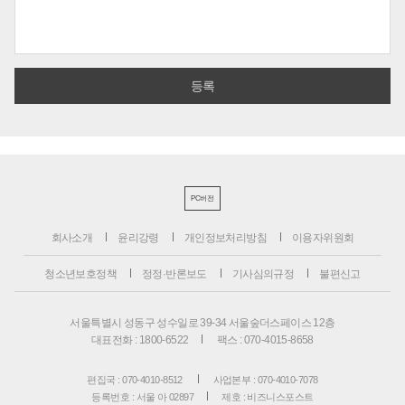
PC버전
회사소개
윤리강령
개인정보처리방침
이용자위원회
청소년보호정책
정정·반론보도
기사심의규정
불편신고
서울특별시 성동구 성수일로 39-34 서울숲더스페이스 12층
대표전화 : 1800-6522
팩스 : 070-4015-8658
편집국 : 070-4010-8512
사업본부 : 070-4010-7078
등록번호 : 서울 아 02897
제호 : 비즈니스포스트