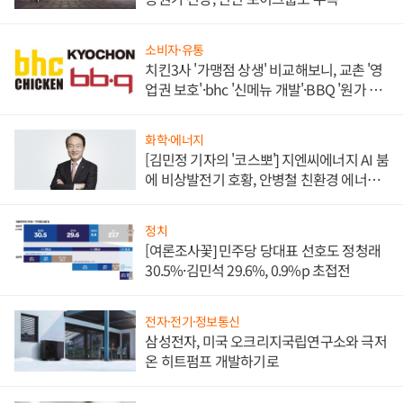
소비자·유통
치킨3사 '가맹점 상생' 비교해보니, 교촌 '영
업권 보호'·bhc '신메뉴 개발'·BBQ '원가 부
담'
화학·에너지
[김민정 기자의 '코스뽀'] 지엔씨에너지 AI 붐
에 비상발전기 호황, 안병철 친환경 에너지
발전전문기업 향한다
정치
[여론조사꽃] 민주당 당대표 선호도 정청래
30.5%·김민석 29.6%, 0.9%p 초접전
전자·전기·정보통신
삼성전자, 미국 오크리지국립연구소와 극저
온 히트펌프 개발하기로