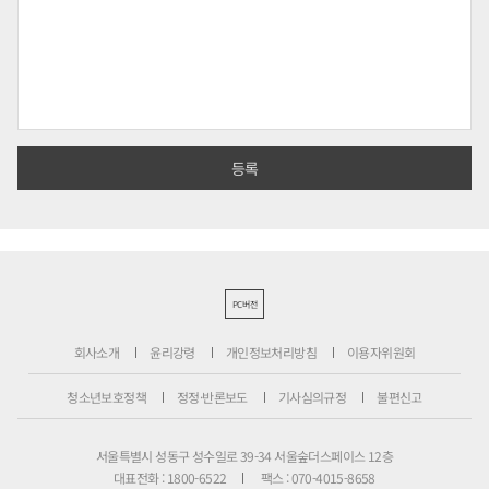
PC버전
회사소개
윤리강령
개인정보처리방침
이용자위원회
청소년보호정책
정정·반론보도
기사심의규정
불편신고
서울특별시 성동구 성수일로 39-34 서울숲더스페이스 12층
대표전화 : 1800-6522
팩스 : 070-4015-8658