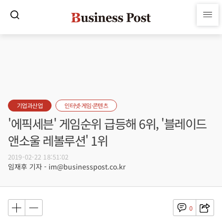
기업과산업
인터넷·게임·콘텐츠
'에픽세븐' 게임순위 급등해 6위, '블레이드
앤소울 레볼루션' 1위
2019-02-22 18:51:02
임재후 기자 - im@businesspost.co.kr
0