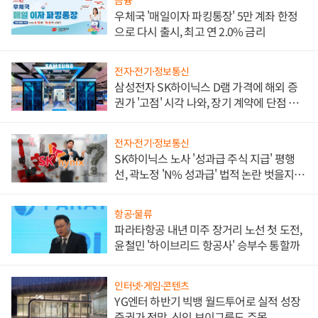
금융
우체국 '매일이자 파킹통장' 5만 계좌 한정
으로 다시 출시, 최고 연 2.0% 금리
전자·전기·정보통신
삼성전자 SK하이닉스 D램 가격에 해외 증
권가 '고점' 시각 나와, 장기 계약에 단점 부
각
전자·전기·정보통신
SK하이닉스 노사 '성과급 주식 지급' 평행
선, 곽노정 'N% 성과급' 법적 논란 벗을지 주
목
항공·물류
파라타항공 내년 미주 장거리 노선 첫 도전,
윤철민 '하이브리드 항공사' 승부수 통할까
인터넷·게임·콘텐츠
YG엔터 하반기 빅뱅 월드투어로 실적 성장
증권가 전망, 신인 보이그룹도 주목