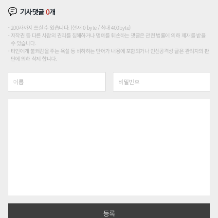
기사댓글
0
개
200자까지 쓰실 수 있습니다. (현재 0 byte / 최대 400byte)
저작권 등 다른 사람의 권리를 침해하거나 명예를 훼손하는 댓글은 관련 법률에 의해 제재를 받을
수 있습니다.
타인에게 불쾌감을 주는 욕설 등 비하하는 단어가 내용에 포함되거나 인신공격성 글은 관리자의 판
단에 의해 삭제 합니다.