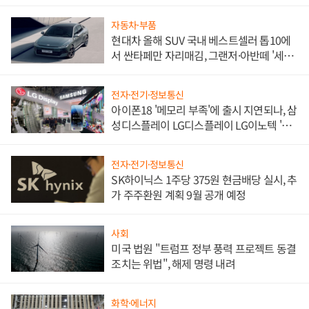
한 이정표"
자동차·부품
현대차 올해 SUV 국내 베스트셀러 톱10에
서 싼타페만 자리매김, 그랜저·아반떼 '세단
쌍끌이'로 내수 방어
전자·전기·정보통신
아이폰18 '메모리 부족'에 출시 지연되나, 삼
성디스플레이 LG디스플레이 LG이노텍 '탈
애플' 수익 다각화 속도
전자·전기·정보통신
SK하이닉스 1주당 375원 현금배당 실시, 추
가 주주환원 계획 9월 공개 예정
사회
미국 법원 "트럼프 정부 풍력 프로젝트 동결
조치는 위법", 해제 명령 내려
화학·에너지