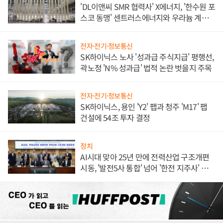
'DL이앤씨 SMR 협력사' X에너지, '한수원 포
스코 동맹' 센트러스에너지와 우라늄 계약
체결
전자·전기·정보통신
SK하이닉스 노사 '성과급 주식지급' 평행선,
곽노정 'N% 성과급' 법적 논란 벗을지 주목
전자·전기·정보통신
SK하이닉스, 용인 'Y2' 팹과 청주 'M17' 팹
건설에 54조 투자 결정
정치
AI시대 맞아 25년 만에 전력산업 구조개편
시동, '발전5사 통합' 넘어 '한전 지주사' 재편
론도