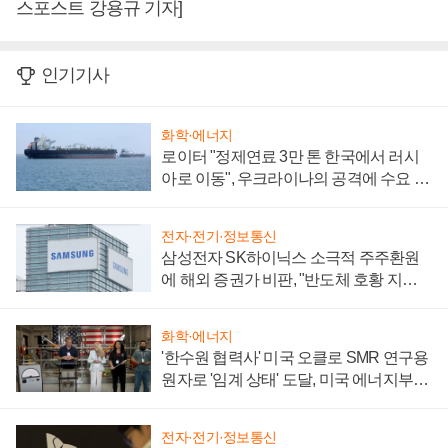
스포스트 강용규 기자]
인기기사
화학·에너지
로이터 "정제연료 3만 톤 한국에서 러시
아로 이동", 우크라이나의 공격에 수요 늘
어
전자·전기·정보통신
삼성전자 SK하이닉스 소극적 주주환원
에 해외 증권가 비판, "반도체 호황 지속
성 의문"
화학·에너지
'한수원 협력사' 미국 오클로 SMR 연구용
원자로 '임계 상태' 도달, 미국 에너지부
"중요한 이정표"
전자·전기·정보통신