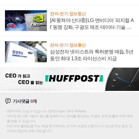
텍 '탈애플' 수익 다각화 속도
전자·전기·정보통신
[AI 뭉쳐야 산다⑧] LG·엔비디아 '피지컬 A
I' 동맹 강화, 구광모 제조·데이터·기술 결
집해 종합 로보틱스 기업으로
전자·전기·정보통신
삼성전자 넷리스트와 특허분쟁 매듭, 5년
동안 최대 1.3조 라이선스비 지급
기사댓글
0
개
200자까지 쓰실 수 있습니다. (현재 0 byte / 최대 400byte)
저작권 등 다른 사람의 권리를 침해하거나 명예를 훼손하는 댓글은 관련 법률에 의해 제재
를 받을 수 있습니다.
타인에게 불쾌감을 주는 욕설 등 비하하는 단어가 내용에 포함되거나 인신공격성 글은 관
리자의 판단에 의해 삭제 합니다.