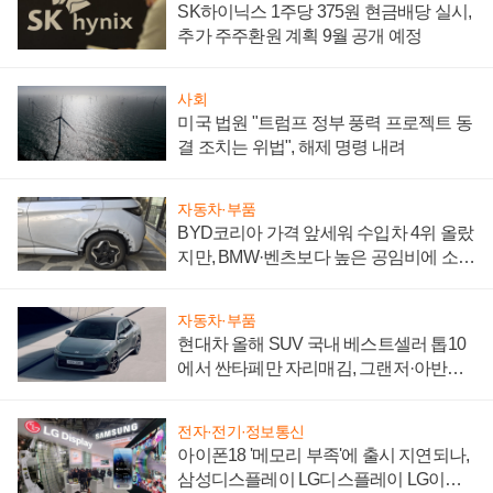
SK하이닉스 1주당 375원 현금배당 실시,
추가 주주환원 계획 9월 공개 예정
사회
미국 법원 "트럼프 정부 풍력 프로젝트 동
결 조치는 위법", 해제 명령 내려
자동차·부품
BYD코리아 가격 앞세워 수입차 4위 올랐
지만, BMW·벤츠보다 높은 공임비에 소비
자 불만 폭발
자동차·부품
현대차 올해 SUV 국내 베스트셀러 톱10
에서 싼타페만 자리매김, 그랜저·아반떼
'세단 쌍끌이'로 내수 방어
전자·전기·정보통신
아이폰18 '메모리 부족'에 출시 지연되나,
삼성디스플레이 LG디스플레이 LG이노