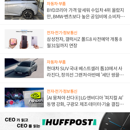
자동차·부품
BYD코리아 가격 앞세워 수입차 4위 올랐지
만, BMW·벤츠보다 높은 공임비에 소비자
불만 폭발
전자·전기·정보통신
삼성전자, 갤럭시Z 폴드8 사전예약 개통 8
월31일까지 연장
자동차·부품
현대차 SUV 국내 베스트셀러 톱10에서 사
라진다, 정의선 그랜저·아반떼 '세단 쌍끌
이'로 내수 방어
전자·전기·정보통신
[AI 뭉쳐야 산다⑧] LG·엔비디아 '피지컬 AI'
동맹 강화, 구광모 제조·데이터·기술 결집
해 종합 로보틱스 기업으로