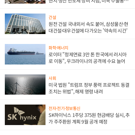
현지 생산 반도체 장비 시험, 미국 수출통제
대비"
건설
원전 건설 국내외서 속도 붙어, 삼성물산·현
대건설·대우건설에 다가오는 '약속의 시간'
화학·에너지
로이터 "정제연료 3만 톤 한국에서 러시아
로 이동", 우크라이나의 공격에 수요 늘어
사회
미국 법원 "트럼프 정부 풍력 프로젝트 동결
조치는 위법", 해제 명령 내려
전자·전기·정보통신
SK하이닉스 1주당 375원 현금배당 실시, 추
가 주주환원 계획 9월 공개 예정