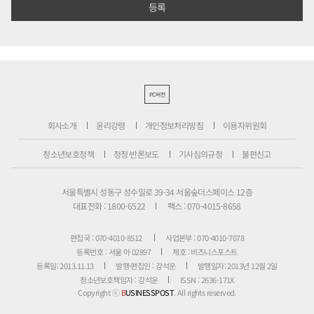
PC버전
회사소개
윤리강령
개인정보처리방침
이용자위원회
청소년보호정책
정정·반론보도
기사심의규정
불편신고
서울특별시 성동구 성수일로 39-34 서울숲더스페이스 12층
대표전화 : 1800-6522
팩스 : 070-4015-8658
편집국 : 070-4010-8512
사업본부 : 070-4010-7078
등록번호 : 서울 아 02897
제호 : 비즈니스포스트
등록일: 2013.11.13
발행·편집인 : 강석운
발행일자: 2013년 12월 2일
청소년보호책임자 : 강석운
ISSN : 2636-171X
Copyright ⓒ
B
USINESSPOST
. All rights reserved.