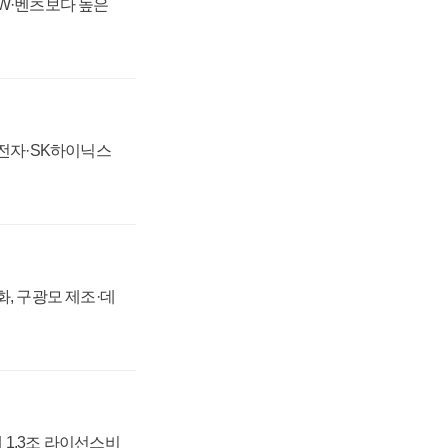
MW·벤츠보다 높은
성전자·SK하이닉스
강화, 구광모 제조·데
 1.3조 라이선스비