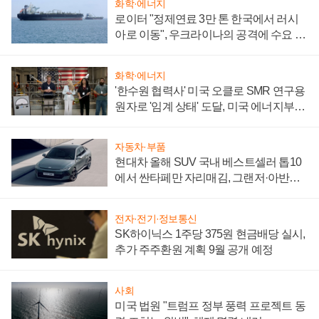
화학·에너지
로이터 "정제연료 3만 톤 한국에서 러시
아로 이동", 우크라이나의 공격에 수요 늘
어
화학·에너지
'한수원 협력사' 미국 오클로 SMR 연구용
원자로 '임계 상태' 도달, 미국 에너지부
"중요한 이정표"
자동차·부품
현대차 올해 SUV 국내 베스트셀러 톱10
에서 싼타페만 자리매김, 그랜저·아반떼
'세단 쌍끌이'로 내수 방어
전자·전기·정보통신
SK하이닉스 1주당 375원 현금배당 실시,
추가 주주환원 계획 9월 공개 예정
사회
미국 법원 "트럼프 정부 풍력 프로젝트 동