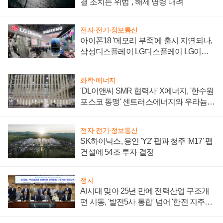
결 조치는 위법", 해제 명령 내려
전자·전기·정보통신
아이폰18 '메모리 부족'에 출시 지연되나,
삼성디스플레이 LG디스플레이 LG이노
텍 '탈애플' 수익 다각화 속도
화학·에너지
'DL이앤씨 SMR 협력사' X에너지, '한수원
포스코 동맹' 센트러스에너지와 우라늄
계약 체결
전자·전기·정보통신
SK하이닉스, 용인 'Y2' 팹과 청주 'M17' 팹
건설에 54조 투자 결정
정치
AI시대 맞아 25년 만에 전력산업 구조개
편 시동, '발전5사 통합' 넘어 '한전 지주사'
재편론도