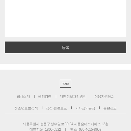
PC버전
회사소개
윤리강령
개인정보처리방침
이용자위원회
청소년보호정책
정정·반론보도
기사심의규정
불편신고
서울특별시 성동구 성수일로 39-34 서울숲더스페이스 12층
대표전화 : 1800-6522
팩스 : 070-4015-8658