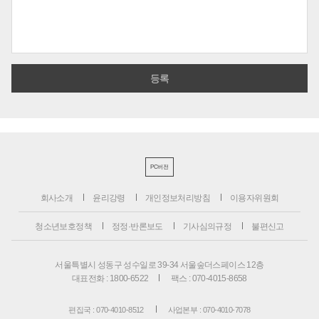
PC버전
회사소개
윤리강령
개인정보처리방침
이용자위원회
청소년보호정책
정정·반론보도
기사심의규정
불편신고
서울특별시 성동구 성수일로 39-34 서울숲더스페이스 12층
대표전화 : 1800-6522
팩스 : 070-4015-8658
편집국 : 070-4010-8512
사업본부 : 070-4010-7078