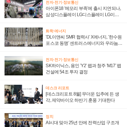
전자·전기·정보통신
아이폰18 '메모리 부족'에 출시 지연되나,
삼성디스플레이 LG디스플레이 LG이노
텍 '탈애플' 수익 다각화 속도
화학·에너지
'DL이앤씨 SMR 협력사' X에너지, '한수원
포스코 동맹' 센트러스에너지와 우라늄
계약 체결
전자·전기·정보통신
SK하이닉스, 용인 'Y2' 팹과 청주 'M17' 팹
건설에 54조 투자 결정
데스크 리포트
[데스크리포트 8월] 무더운 입추에 든 생
각, 제약바이오 하반기 훈풍 기대한다
정치
AI시대 맞아 25년 만에 전력산업 구조개