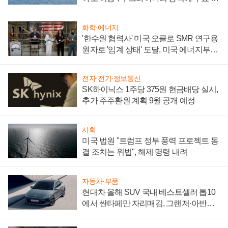
어
화학·에너지
'한수원 협력사' 미국 오클로 SMR 연구용
원자로 '임계 상태' 도달, 미국 에너지부
"중요한 이정표"
전자·전기·정보통신
SK하이닉스 1주당 375원 현금배당 실시,
추가 주주환원 계획 9월 공개 예정
사회
미국 법원 "트럼프 정부 풍력 프로젝트 동
결 조치는 위법", 해제 명령 내려
자동차·부품
현대차 올해 SUV 국내 베스트셀러 톱10
에서 싼타페만 자리매김, 그랜저·아반떼
'세단 쌍끌이'로 내수 방어