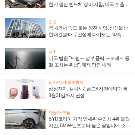
현지 생산 반도체 장비 시험, 미국 수출통
제 대비"
건설
국내외서 속도 붙는 원전 사업, 삼성물산·
현대건설·대우건설에 다가오는 '약속의
시간'
사회
미국 법원 "트럼프 정부 풍력 프로젝트 동
결 조치는 위법", 해제 명령 내려
전자·전기·정보통신
삼성전자, 갤럭시Z 폴드8 사전예약 개통
8월31일까지 연장
자동차·부품
BYD코리아 가격 앞세워 수입차 4위 올랐
지만, BMW·벤츠보다 높은 공임비에 소비
자 불만 폭발