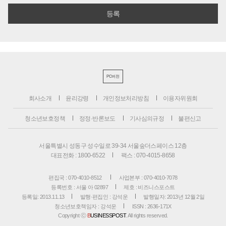
PC버전
회사소개
윤리강령
개인정보처리방침
이용자위원회
청소년보호정책
정정·반론보도
기사심의규정
불편신고
서울특별시 성동구 성수일로 39-34 서울숲더스페이스 12층
대표전화 : 1800-6522
팩스 : 070-4015-8658
편집국 : 070-4010-8512
사업본부 : 070-4010-7078
등록번호 : 서울 아 02897
제호 : 비즈니스포스트
등록일: 2013.11.13
발행·편집인 : 강석운
발행일자: 2013년 12월 2일
청소년보호책임자 : 강석운
ISSN : 2636-171X
Copyright ⓒ
B
USINESSPOST
. All rights reserved.