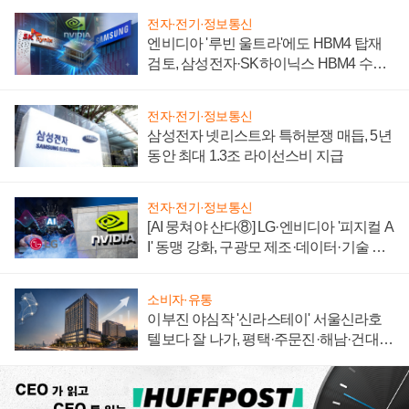
전자·전기·정보통신
엔비디아 '루빈 울트라'에도 HBM4 탑재
검토, 삼성전자·SK하이닉스 HBM4 수율
에 주도권 갈린다
전자·전기·정보통신
삼성전자 넷리스트와 특허분쟁 매듭, 5년
동안 최대 1.3조 라이선스비 지급
전자·전기·정보통신
[AI 뭉쳐야 산다⑧] LG·엔비디아 '피지컬 A
I' 동맹 강화, 구광모 제조·데이터·기술 결
집해 종합 로보틱스 기업으로
소비자·유통
이부진 야심작 '신라스테이' 서울신라호
텔보다 잘 나가, 평택·주문진·해남·건대로
성장판 더 넓힌다